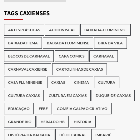
Publicações
TAGS CAXIENSES
ARTES PLÁSTICAS
AUDIOVISUAL
BAIXADA-FLUMINENSE
BAIXADA FILMA
BAIXADA FLUMIMENSE
BIRA DA VILA
BLOCOS DE CARNAVAL
CAPA COMICS
CARNAVAL
CARNAVAL CAXIENSE
CARTOLINHAS DE CAXIAS
CASA FLUMINENSE
CAXIAS
CINEMA
CULTURA
CULTURA CAXIAS
CULTURA EM CAXIAS
DUQUE-DE-CAXIAS
EDUCAÇÃO
FEBF
GOMEIA GALPÃO CRIATIVO
GRANDE RIO
HERALDO HB
HISTÓRIA
HISTÓRIA DA BAIXADA
HÉLIO CABRAL
IMBARIÊ