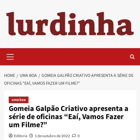
Skip
to
content
Primary
Menu
HOME
UMA BOA
GOMEIA GALPÃO CRIATIVO APRESENTA A SÉRIE DE
OFICINAS “EAÍ, VAMOS FAZER UM FILME?”
uma boa
Gomeia Galpão Criativo apresenta a
série de oficinas “Eaí, Vamos Fazer
um Filme?”
Editoria
1 de outubro de 2022
0