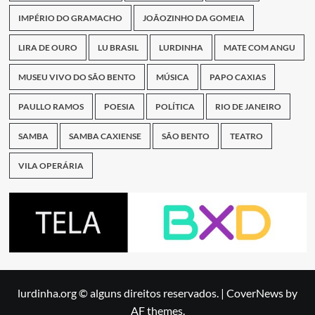
IMPÉRIO DO GRAMACHO
JOÃOZINHO DA GOMEIA
LIRA DE OURO
LU BRASIL
LURDINHA
MATE COM ANGU
MUSEU VIVO DO SÃO BENTO
MÚSICA
PAPO CAXIAS
PAULLO RAMOS
POESIA
POLÍTICA
RIO DE JANEIRO
SAMBA
SAMBA CAXIENSE
SÃO BENTO
TEATRO
VILA OPERÁRIA
lurdinha.org © alguns direitos reservados.
|
CoverNews
by
AF themes.