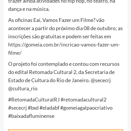
trazer ainda atividades no hip hop, no teatro, na
dança e na música.
As oficinas Eaí, Vamos Fazer um Filme? vão
acontecer a partir do próximo dia 08 de outubro; as
inscrições são gratuitas e podem ser feitas em
https://gomeia.com.br/incricao-vamos-fazer-um-
filme/
O projeto foi contemplado e contou com recursos
do edital Retomada Cultural 2, da Secretaria de
Estado de Cultura do Rio de Janeiro. @sececrj
@cultura_rio
#RetomadaCulturalRJ
#retomadacultural2
#sececrj
#bxd
#eladabf #gomeiagalpaocriativo
#baixadafluminense