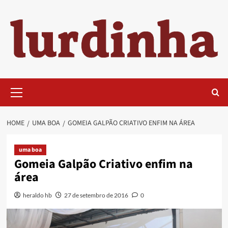
Skip
to
content
Primary
Menu
HOME
UMA BOA
GOMEIA GALPÃO CRIATIVO ENFIM NA ÁREA
uma boa
Gomeia Galpão Criativo enfim na
área
heraldo hb
27 de setembro de 2016
0