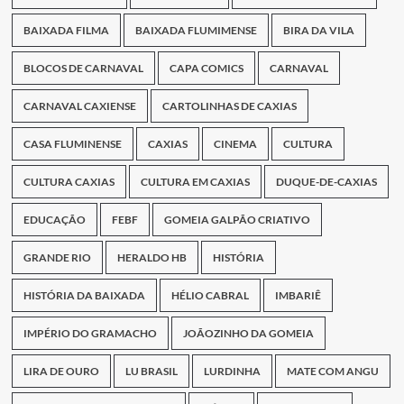
BAIXADA FILMA
BAIXADA FLUMIMENSE
BIRA DA VILA
BLOCOS DE CARNAVAL
CAPA COMICS
CARNAVAL
CARNAVAL CAXIENSE
CARTOLINHAS DE CAXIAS
CASA FLUMINENSE
CAXIAS
CINEMA
CULTURA
CULTURA CAXIAS
CULTURA EM CAXIAS
DUQUE-DE-CAXIAS
EDUCAÇÃO
FEBF
GOMEIA GALPÃO CRIATIVO
GRANDE RIO
HERALDO HB
HISTÓRIA
HISTÓRIA DA BAIXADA
HÉLIO CABRAL
IMBARIÊ
IMPÉRIO DO GRAMACHO
JOÃOZINHO DA GOMEIA
LIRA DE OURO
LU BRASIL
LURDINHA
MATE COM ANGU