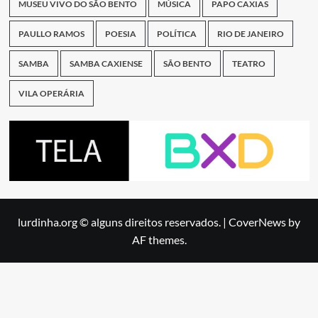
MUSEU VIVO DO SÃO BENTO
MÚSICA
PAPO CAXIAS
PAULLO RAMOS
POESIA
POLÍTICA
RIO DE JANEIRO
SAMBA
SAMBA CAXIENSE
SÃO BENTO
TEATRO
VILA OPERÁRIA
lurdinha.org © alguns direitos reservados.
|
CoverNews
by
AF themes.