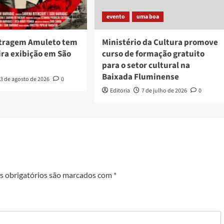
evento
uma boa
tragem Amuleto tem
Ministério da Cultura promove
ira exibição em São
curso de formação gratuito
para o setor cultural na
Baixada Fluminense
3 de agosto de 2026
0
Editoria
7 de julho de 2026
0
 obrigatórios são marcados com
*