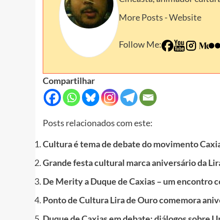
More Posts
-
Website
Follow Me:
Compartilhar
Posts relacionados com este:
Cultura é tema de debate do movimento Caxi
Grande festa cultural marca aniversário da Li
De Merity a Duque de Caxias – um encontro co
Ponto de Cultura Lira de Ouro comemora aniv
Duque de Caxias em debate: diálogos sobre U