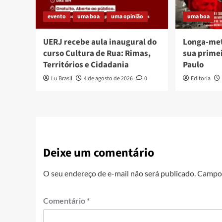
evento
uma boa
uma opinião
uma boa
UERJ recebe aula inaugural do
Longa-me
curso Cultura de Rua: Rimas,
sua prime
Territórios e Cidadania
Paulo
Lu Brasil
4 de agosto de 2026
0
Editoria
Deixe um comentário
O seu endereço de e-mail não será publicado.
Campos
Comentário
*