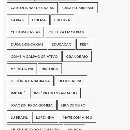
CARTOLINHAS DE CAXIAS
CASA FLUMINENSE
CAXIAS
CINEMA
CULTURA
CULTURA CAXIAS
CULTURA EM CAXIAS
DUQUE-DE-CAXIAS
EDUCAÇÃO
FEBF
GOMEIA GALPÃO CRIATIVO
GRANDE RIO
HERALDO HB
HISTÓRIA
HISTÓRIA DA BAIXADA
HÉLIO CABRAL
IMBARIÊ
IMPÉRIO DO GRAMACHO
JOÃOZINHO DA GOMEIA
LIRA DE OURO
LU BRASIL
LURDINHA
MATE COM ANGU
MUSEU VIVO DO SÃO BENTO
MÚSICA