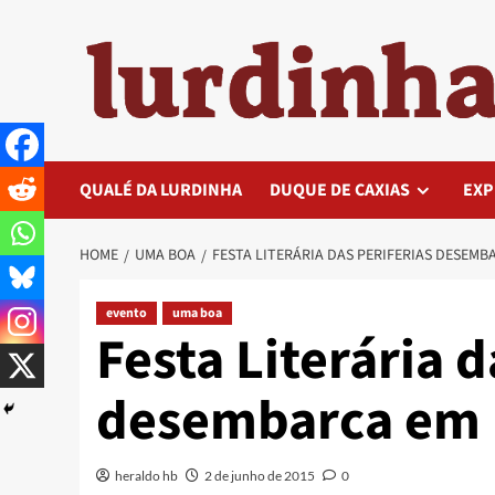
Skip
to
content
QUALÉ DA LURDINHA
DUQUE DE CAXIAS
EXP
HOME
UMA BOA
FESTA LITERÁRIA DAS PERIFERIAS DESEMB
evento
uma boa
Festa Literária d
desembarca em 
heraldo hb
2 de junho de 2015
0