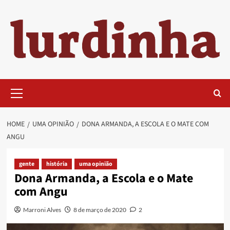
Skip
to
content
Primary
Menu
HOME
UMA OPINIÃO
DONA ARMANDA, A ESCOLA E O MATE COM
ANGU
gente
história
uma opinião
Dona Armanda, a Escola e o Mate
com Angu
Marroni Alves
8 de março de 2020
2