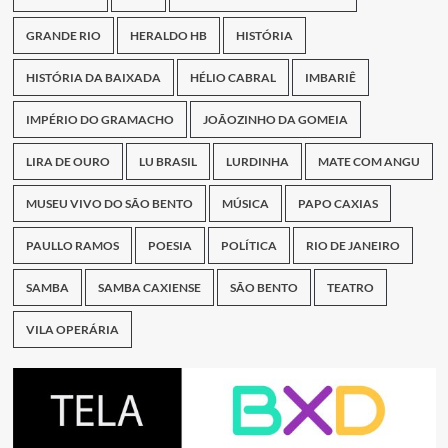
GRANDE RIO
HERALDO HB
HISTÓRIA
HISTÓRIA DA BAIXADA
HÉLIO CABRAL
IMBARIÊ
IMPÉRIO DO GRAMACHO
JOÃOZINHO DA GOMEIA
LIRA DE OURO
LU BRASIL
LURDINHA
MATE COM ANGU
MUSEU VIVO DO SÃO BENTO
MÚSICA
PAPO CAXIAS
PAULLO RAMOS
POESIA
POLÍTICA
RIO DE JANEIRO
SAMBA
SAMBA CAXIENSE
SÃO BENTO
TEATRO
VILA OPERÁRIA