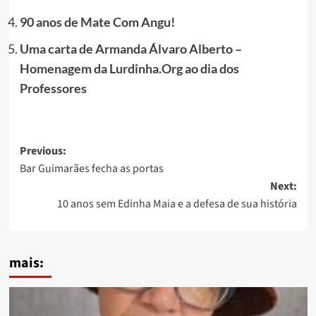
90 anos de Mate Com Angu!
Uma carta de Armanda Álvaro Alberto –
Homenagem da Lurdinha.Org ao dia dos
Professores
Post
Previous:
Bar Guimarães fecha as portas
navigation
Next:
10 anos sem Edinha Maia e a defesa de sua história
mais: