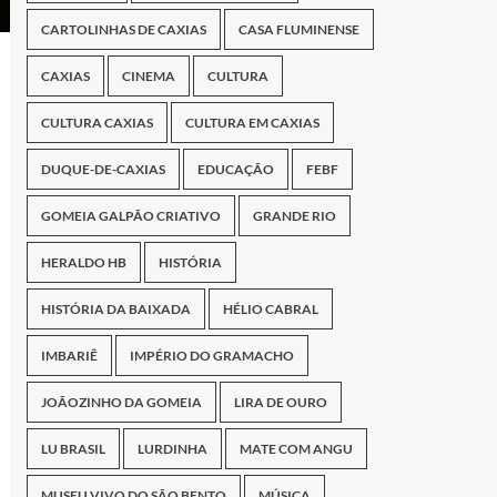
CARTOLINHAS DE CAXIAS
CASA FLUMINENSE
CAXIAS
CINEMA
CULTURA
CULTURA CAXIAS
CULTURA EM CAXIAS
DUQUE-DE-CAXIAS
EDUCAÇÃO
FEBF
GOMEIA GALPÃO CRIATIVO
GRANDE RIO
HERALDO HB
HISTÓRIA
HISTÓRIA DA BAIXADA
HÉLIO CABRAL
IMBARIÊ
IMPÉRIO DO GRAMACHO
JOÃOZINHO DA GOMEIA
LIRA DE OURO
LU BRASIL
LURDINHA
MATE COM ANGU
MUSEU VIVO DO SÃO BENTO
MÚSICA