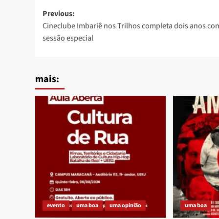
Post
Previous:
Cineclube Imbariê nos Trilhos completa dois anos co
navigation
sessão especial
mais:
evento
uma boa
uma opinião
uma boa