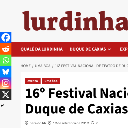
Skip
to
content
QUALÉ DA LURDINHA
DUQUE DE CAXIAS
EXP
HOME
UMA BOA
16º FESTIVAL NACIONAL DE TEATRO DE DU
evento
uma boa
16º Festival Nac
Duque de Caxias
heraldo hb
19 de setembro de 2019
2