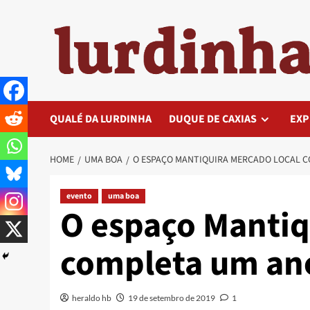
Skip
to
content
QUALÉ DA LURDINHA
DUQUE DE CAXIAS
EXP
HOME
UMA BOA
O ESPAÇO MANTIQUIRA MERCADO LOCAL C
evento
uma boa
O espaço Mantiq
completa um ano
heraldo hb
19 de setembro de 2019
1