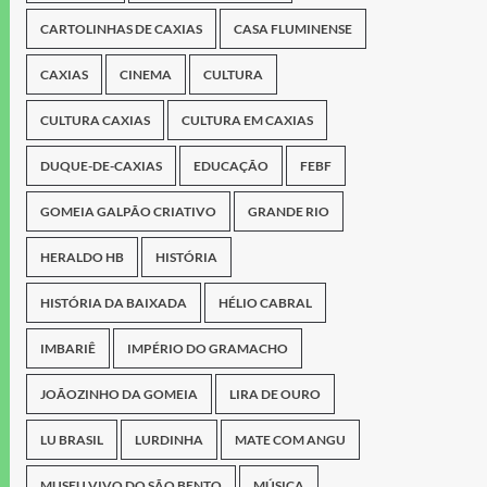
CARTOLINHAS DE CAXIAS
CASA FLUMINENSE
CAXIAS
CINEMA
CULTURA
CULTURA CAXIAS
CULTURA EM CAXIAS
DUQUE-DE-CAXIAS
EDUCAÇÃO
FEBF
GOMEIA GALPÃO CRIATIVO
GRANDE RIO
HERALDO HB
HISTÓRIA
HISTÓRIA DA BAIXADA
HÉLIO CABRAL
IMBARIÊ
IMPÉRIO DO GRAMACHO
JOÃOZINHO DA GOMEIA
LIRA DE OURO
LU BRASIL
LURDINHA
MATE COM ANGU
MUSEU VIVO DO SÃO BENTO
MÚSICA