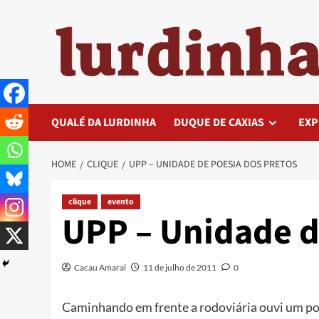
Skip
to
content
QUALÉ DA LURDINHA
DUQUE DE CAXIAS
EXP
HOME
CLIQUE
UPP – UNIDADE DE POESIA DOS PRETOS
clique
evento
UPP – Unidade d
Cacau Amaral
11 de julho de 2011
0
Caminhando em frente a rodoviária ouvi um po