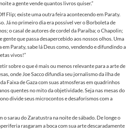
noite a gente vende quantos livros quiser.”
Off Flip; existe uma outra feira acontecendo em Paraty.
o. Já no primeiro dia era possível ver o Borboleta de
s; o casal de autores de cordel da Paraíba; o Chapolin;
e gente que passa desapercebido aos nossos olhos. Uma
em Paraty, sabe lá Deus como, vendendo e difundindo a
etas vivos!”
letir sobre o que é mais ou menos relevante para a arte de
as, onde Joe Sacco difundia seu jornalismo da ilha de
s da Faixa de Gaza com suas atmosferas em quadrinhos
anos quentes no mito da objetividade. Seja nas mesas do
sono divide seus microcontos e desaforismos com a
 o sarau do Zaratustra na noite de sábado. De longe o
eriferia rasgaram a boca com sua arte descaradamente