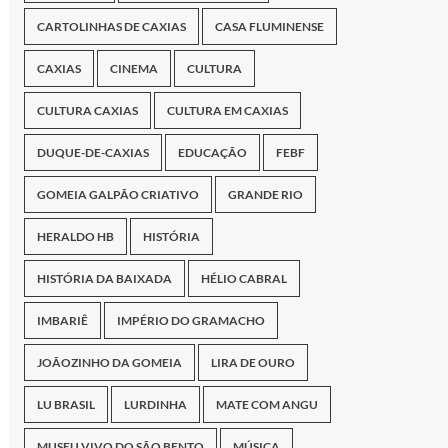
CARTOLINHAS DE CAXIAS
CASA FLUMINENSE
CAXIAS
CINEMA
CULTURA
CULTURA CAXIAS
CULTURA EM CAXIAS
DUQUE-DE-CAXIAS
EDUCAÇÃO
FEBF
GOMEIA GALPÃO CRIATIVO
GRANDE RIO
HERALDO HB
HISTÓRIA
HISTÓRIA DA BAIXADA
HÉLIO CABRAL
IMBARIÊ
IMPÉRIO DO GRAMACHO
JOÃOZINHO DA GOMEIA
LIRA DE OURO
LU BRASIL
LURDINHA
MATE COM ANGU
MUSEU VIVO DO SÃO BENTO
MÚSICA