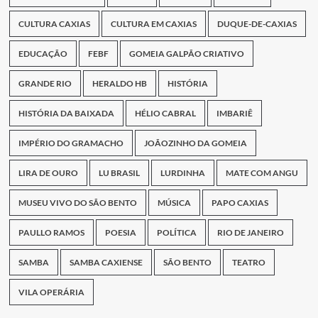
CULTURA CAXIAS
CULTURA EM CAXIAS
DUQUE-DE-CAXIAS
EDUCAÇÃO
FEBF
GOMEIA GALPÃO CRIATIVO
GRANDE RIO
HERALDO HB
HISTÓRIA
HISTÓRIA DA BAIXADA
HÉLIO CABRAL
IMBARIÊ
IMPÉRIO DO GRAMACHO
JOÃOZINHO DA GOMEIA
LIRA DE OURO
LU BRASIL
LURDINHA
MATE COM ANGU
MUSEU VIVO DO SÃO BENTO
MÚSICA
PAPO CAXIAS
PAULLO RAMOS
POESIA
POLÍTICA
RIO DE JANEIRO
SAMBA
SAMBA CAXIENSE
SÃO BENTO
TEATRO
VILA OPERÁRIA