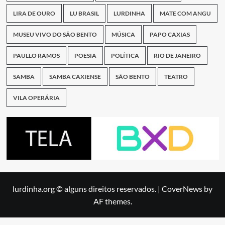
LIRA DE OURO
LU BRASIL
LURDINHA
MATE COM ANGU
MUSEU VIVO DO SÃO BENTO
MÚSICA
PAPO CAXIAS
PAULLO RAMOS
POESIA
POLÍTICA
RIO DE JANEIRO
SAMBA
SAMBA CAXIENSE
SÃO BENTO
TEATRO
VILA OPERÁRIA
lurdinha.org © alguns direitos reservados.
|
CoverNews
by
AF themes.