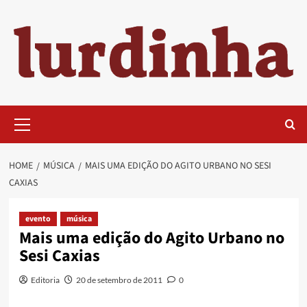
Skip
to
content
Primary
Menu
HOME
MÚSICA
MAIS UMA EDIÇÃO DO AGITO URBANO NO SESI
CAXIAS
evento
música
Mais uma edição do Agito Urbano no
Sesi Caxias
Editoria
20 de setembro de 2011
0