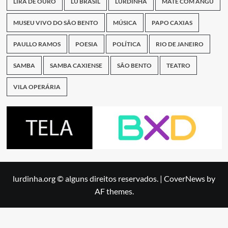
LIRA DE OURO
LU BRASIL
LURDINHA
MATE COM ANGU
MUSEU VIVO DO SÃO BENTO
MÚSICA
PAPO CAXIAS
PAULLO RAMOS
POESIA
POLÍTICA
RIO DE JANEIRO
SAMBA
SAMBA CAXIENSE
SÃO BENTO
TEATRO
VILA OPERÁRIA
lurdinha.org © alguns direitos reservados.
|
CoverNews
by
AF themes.