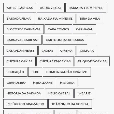
ARTES PLÁSTICAS
AUDIOVISUAL
BAIXADA-FLUMINENSE
BAIXADA FILMA
BAIXADA FLUMIMENSE
BIRA DA VILA
BLOCOS DE CARNAVAL
CAPA COMICS
CARNAVAL
CARNAVAL CAXIENSE
CARTOLINHAS DE CAXIAS
CASA FLUMINENSE
CAXIAS
CINEMA
CULTURA
CULTURA CAXIAS
CULTURA EM CAXIAS
DUQUE-DE-CAXIAS
EDUCAÇÃO
FEBF
GOMEIA GALPÃO CRIATIVO
GRANDE RIO
HERALDO HB
HISTÓRIA
HISTÓRIA DA BAIXADA
HÉLIO CABRAL
IMBARIÊ
IMPÉRIO DO GRAMACHO
JOÃOZINHO DA GOMEIA