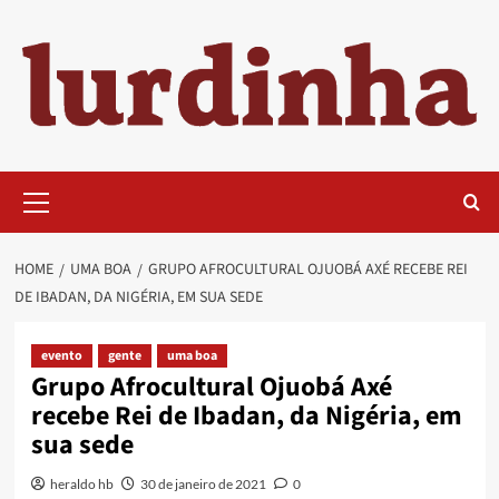
Skip
to
content
Primary
Menu
HOME
UMA BOA
GRUPO AFROCULTURAL OJUOBÁ AXÉ RECEBE REI
DE IBADAN, DA NIGÉRIA, EM SUA SEDE
evento
gente
uma boa
Grupo Afrocultural Ojuobá Axé
recebe Rei de Ibadan, da Nigéria, em
sua sede
heraldo hb
30 de janeiro de 2021
0