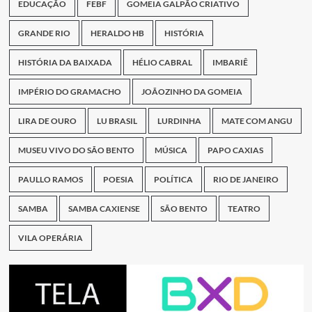
EDUCAÇÃO
FEBF
GOMEIA GALPÃO CRIATIVO
GRANDE RIO
HERALDO HB
HISTÓRIA
HISTÓRIA DA BAIXADA
HÉLIO CABRAL
IMBARIÊ
IMPÉRIO DO GRAMACHO
JOÃOZINHO DA GOMEIA
LIRA DE OURO
LU BRASIL
LURDINHA
MATE COM ANGU
MUSEU VIVO DO SÃO BENTO
MÚSICA
PAPO CAXIAS
PAULLO RAMOS
POESIA
POLÍTICA
RIO DE JANEIRO
SAMBA
SAMBA CAXIENSE
SÃO BENTO
TEATRO
VILA OPERÁRIA