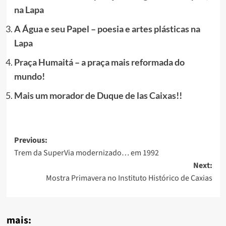
na Lapa
A Água e seu Papel – poesia e artes plásticas na
Lapa
Praça Humaitá – a praça mais reformada do
mundo!
Mais um morador de Duque de las Caixas!!
Post
Previous:
Trem da SuperVia modernizado… em 1992
navigation
Next:
Mostra Primavera no Instituto Histórico de Caxias
mais: