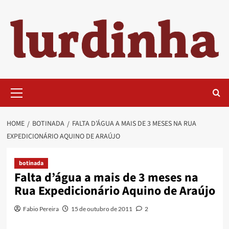
Skip
to
content
Primary
Menu
HOME
BOTINADA
FALTA D’ÁGUA A MAIS DE 3 MESES NA RUA
EXPEDICIONÁRIO AQUINO DE ARAÚJO
botinada
Falta d’água a mais de 3 meses na
Rua Expedicionário Aquino de Araújo
Fabio Pereira
15 de outubro de 2011
2