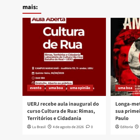
mais:
evento
uma boa
uma opinião
uma boa
UERJ recebe aula inaugural do
Longa-me
curso Cultura de Rua: Rimas,
sua prime
Territórios e Cidadania
Paulo
Lu Brasil
4 de agosto de 2026
0
Editoria