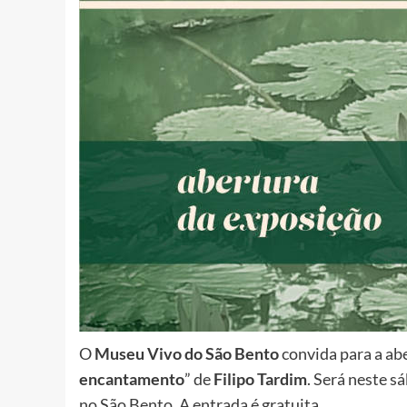
O
Museu Vivo do São Bento
convida para a ab
encantamento
” de
Filipo Tardim
. Será neste s
no São Bento. A entrada é gratuita.