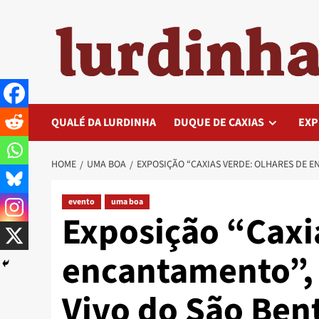
Skip
to
content
QUALÉ DA LURDINHA
DUQUE DE CAXIAS
EXP
HOME
UMA BOA
EXPOSIÇÃO “CAXIAS VERDE: OLHARES DE E
evento
uma boa
Exposição “Caxi
encantamento”, 
Vivo do São Ben