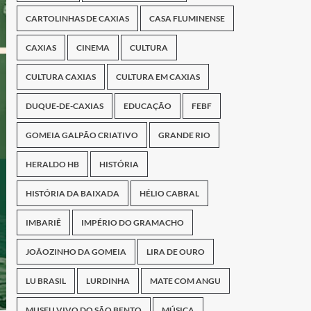
CARTOLINHAS DE CAXIAS
CASA FLUMINENSE
CAXIAS
CINEMA
CULTURA
CULTURA CAXIAS
CULTURA EM CAXIAS
DUQUE-DE-CAXIAS
EDUCAÇÃO
FEBF
GOMEIA GALPÃO CRIATIVO
GRANDE RIO
HERALDO HB
HISTÓRIA
HISTÓRIA DA BAIXADA
HÉLIO CABRAL
IMBARIÊ
IMPÉRIO DO GRAMACHO
JOÃOZINHO DA GOMEIA
LIRA DE OURO
LU BRASIL
LURDINHA
MATE COM ANGU
MUSEU VIVO DO SÃO BENTO
MÚSICA