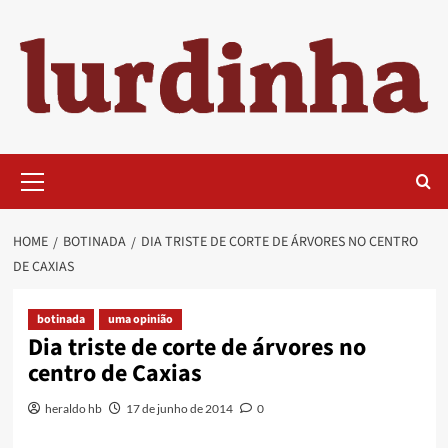
Skip
to
content
Primary
Menu
HOME
BOTINADA
DIA TRISTE DE CORTE DE ÁRVORES NO CENTRO
DE CAXIAS
botinada
uma opinião
Dia triste de corte de árvores no
centro de Caxias
heraldo hb
17 de junho de 2014
0