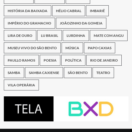
HISTÓRIA DA BAIXADA
HÉLIO CABRAL
IMBARIÊ
IMPÉRIO DO GRAMACHO
JOÃOZINHO DA GOMEIA
LIRA DE OURO
LU BRASIL
LURDINHA
MATE COM ANGU
MUSEU VIVO DO SÃO BENTO
MÚSICA
PAPO CAXIAS
PAULLO RAMOS
POESIA
POLÍTICA
RIO DE JANEIRO
SAMBA
SAMBA CAXIENSE
SÃO BENTO
TEATRO
VILA OPERÁRIA