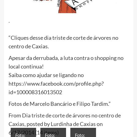
.
“Cliques desse dia triste de corte de árvores no
centro de Caxias.
Apesar da derrubada, a luta contra o shopping no
local continua!
Saiba como ajudar se ligando no
https://www.facebook.com/profile.php?
id=100008316013502
Fotos de Marcelo Bancário e Filipo Tardim.”
From
Dia triste de corte de árvores no centro de
Caxias
, posted by
Lurdinha de Caxias
on
6/17/2014 (14 items)
Foto:
Foto:
Foto: