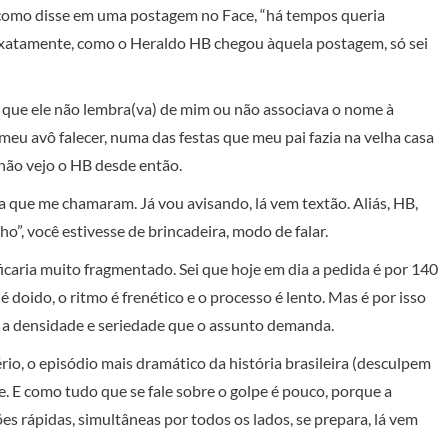
, como disse em uma postagem no Face, “há tempos queria
, exatamente, como o Heraldo HB chegou àquela postagem, só sei
o que ele não lembra(va) de mim ou não associava o nome à
u avô falecer, numa das festas que meu pai fazia na velha casa
 não vejo o HB desde então.
a que me chamaram. Já vou avisando, lá vem textão. Aliás, HB,
o”, você estivesse de brincadeira, modo de falar.
icaria muito fragmentado. Sei que hoje em dia a pedida é por 140
 doido, o ritmo é frenético e o processo é lento. Mas é por isso
 a densidade e seriedade que o assunto demanda.
rio, o episódio mais dramático da história brasileira (desculpem
e. E como tudo que se fale sobre o golpe é pouco, porque a
es rápidas, simultâneas por todos os lados, se prepara, lá vem