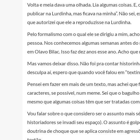
Volta e meia dava uma olhada. Lia algumas coisas. E
publicar na Lurdinha, mas ficava na minha”. Não sei
que autorizei que ele a reproduzisse na Lurdinha.
Pelo formalismo com o qual ele se dirigiu a mim, ach
pessoa. Nos conhecemos algumas semanas antes do me
em Olavo Bilac. Isso faz dez anos esse ano. Acho que
Mas vamos deixar disso. Não foi pra contar historinh
desculpa aí, espero que quando você falou em “textinh
Pensei em fazer em mais de um texto, mas achei que f
caracteres, se possível, num meme. Sei que o bagulho é
mesmo que algumas coisas têm que ser tratadas com
Vou falar sobre o que considero ser o assunto mais sé
historiadores se invadi seu espaço). O assunto é golp
doutrina de choque que se aplica consiste em agressõ
textão.