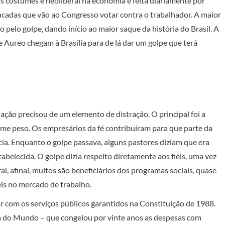
s costumes e neoliberal na economia é feita diariamente por
ancadas que vão ao Congresso votar contra o trabalhador. A maior
 pelo golpe, dando início ao maior saque da história do Brasil. A
e Aureo chegam à Brasília para de lá dar um golpe que terá
ação precisou de um elemento de distração. O principal foi a
me peso. Os empresários da fé contribuíram para que parte da
a. Enquanto o golpe passava, alguns pastores diziam que era
tabelecida. O golpe dizia respeito diretamente aos fiéis, uma vez
l, afinal, muitos são beneficiários dos programas sociais, quase
is no mercado de trabalho.
ar com os serviços públicos garantidos na Constituição de 1988.
m do Mundo – que congelou por vinte anos as despesas com