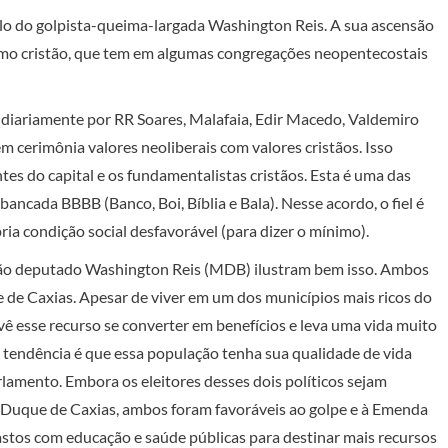
lo do golpista-queima-largada Washington Reis. A sua ascensão
ismo cristão, que tem em algumas congregações neopentecostais
 diariamente por RR Soares, Malafaia, Edir Macedo, Valdemiro
m cerimônia valores neoliberais com valores cristãos. Isso
tes do capital e os fundamentalistas cristãos. Esta é uma das
bancada BBBB (Banco, Boi, Bíblia e Bala). Nesse acordo, o fiel é
ia condição social desfavorável (para dizer o mínimo).
ão deputado Washington Reis (MDB) ilustram bem isso. Ambos
e de Caxias. Apesar de viver em um dos municípios mais ricos do
 vê esse recurso se converter em benefícios e leva uma vida muito
 a tendência é que essa população tenha sua qualidade de vida
lamento. Embora os eleitores desses dois políticos sejam
 Duque de Caxias, ambos foram favoráveis ao golpe e à Emenda
stos com educação e saúde públicas para destinar mais recursos