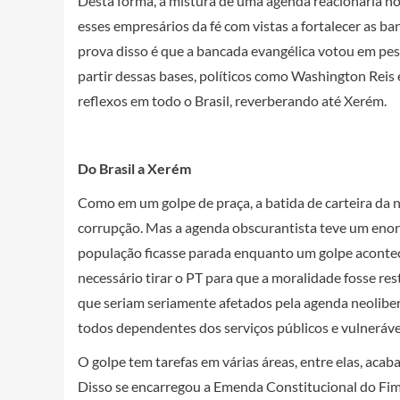
Desta forma, a mistura de uma agenda reacionária no
esses empresários da fé com vistas a fortalecer as b
prova disso é que a bancada evangélica votou em peso
partir dessas bases, políticos como Washington Reis 
reflexos em todo o Brasil, reverberando até Xerém.
Do Brasil a Xerém
Como em um golpe de praça, a batida de carteira da n
corrupção. Mas a agenda obscurantista teve um enor
população ficasse parada enquanto um golpe aconteci
necessário tirar o PT para que a moralidade fosse res
que seriam seriamente afetados pela agenda neolibera
todos dependentes dos serviços públicos e vulneráve
O golpe tem tarefas em várias áreas, entre elas, acab
Disso se encarregou a Emenda Constitucional do Fi