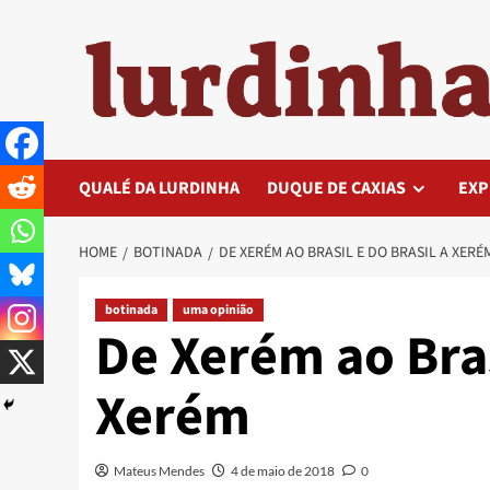
Skip
to
content
QUALÉ DA LURDINHA
DUQUE DE CAXIAS
EXP
HOME
BOTINADA
DE XERÉM AO BRASIL E DO BRASIL A XERÉ
botinada
uma opinião
De Xerém ao Bras
Xerém
Mateus Mendes
4 de maio de 2018
0