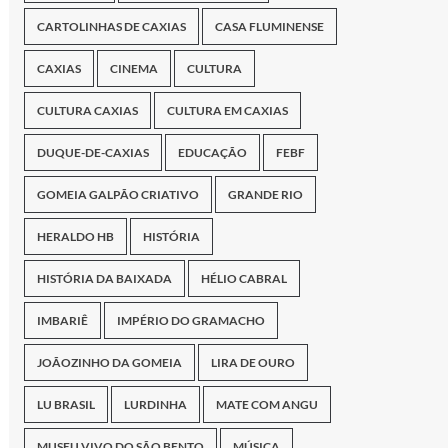
CARTOLINHAS DE CAXIAS
CASA FLUMINENSE
CAXIAS
CINEMA
CULTURA
CULTURA CAXIAS
CULTURA EM CAXIAS
DUQUE-DE-CAXIAS
EDUCAÇÃO
FEBF
GOMEIA GALPÃO CRIATIVO
GRANDE RIO
HERALDO HB
HISTÓRIA
HISTÓRIA DA BAIXADA
HÉLIO CABRAL
IMBARIÊ
IMPÉRIO DO GRAMACHO
JOÃOZINHO DA GOMEIA
LIRA DE OURO
LU BRASIL
LURDINHA
MATE COM ANGU
MUSEU VIVO DO SÃO BENTO
MÚSICA