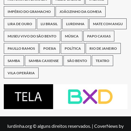
IMPÉRIO DO GRAMACHO
JOÃOZINHO DA GOMEIA
LIRA DE OURO
LU BRASIL
LURDINHA
MATE COM ANGU
MUSEU VIVO DO SÃO BENTO
MÚSICA
PAPO CAXIAS
PAULLO RAMOS
POESIA
POLÍTICA
RIO DE JANEIRO
SAMBA
SAMBA CAXIENSE
SÃO BENTO
TEATRO
VILA OPERÁRIA
lurdinha.org © alguns direitos reservados.
|
CoverNews
by