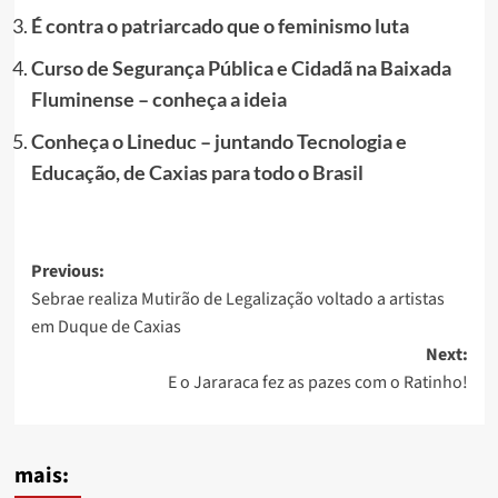
É contra o patriarcado que o feminismo luta
Curso de Segurança Pública e Cidadã na Baixada
Fluminense – conheça a ideia
Conheça o Lineduc – juntando Tecnologia e
Educação, de Caxias para todo o Brasil
Post
Previous:
Sebrae realiza Mutirão de Legalização voltado a artistas
navigation
em Duque de Caxias
Next:
E o Jararaca fez as pazes com o Ratinho!
mais: