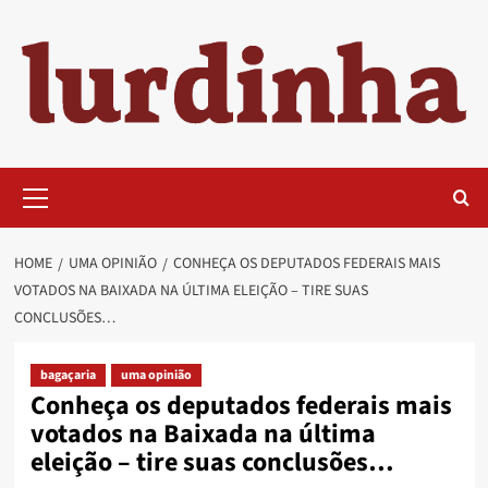
Skip
to
content
Primary
Menu
HOME
UMA OPINIÃO
CONHEÇA OS DEPUTADOS FEDERAIS MAIS
VOTADOS NA BAIXADA NA ÚLTIMA ELEIÇÃO – TIRE SUAS
CONCLUSÕES…
bagaçaria
uma opinião
Conheça os deputados federais mais
votados na Baixada na última
eleição – tire suas conclusões…