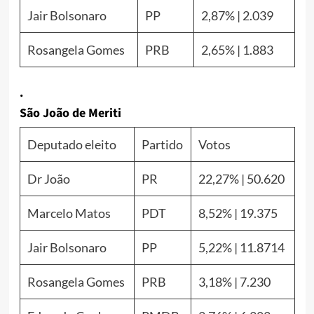
Jair Bolsonaro
PP
2,87% | 2.039
Rosangela Gomes
PRB
2,65% | 1.883
.
São João de Meriti
Deputado eleito
Partido
Votos
Dr João
PR
22,27% | 50.620
Marcelo Matos
PDT
8,52% | 19.375
Jair Bolsonaro
PP
5,22% | 11.8714
Rosangela Gomes
PRB
3,18% | 7.230