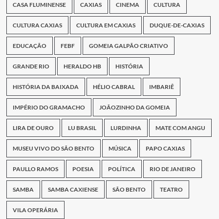
CASA FLUMINENSE
CAXIAS
CINEMA
CULTURA
CULTURA CAXIAS
CULTURA EM CAXIAS
DUQUE-DE-CAXIAS
EDUCAÇÃO
FEBF
GOMEIA GALPÃO CRIATIVO
GRANDE RIO
HERALDO HB
HISTÓRIA
HISTÓRIA DA BAIXADA
HÉLIO CABRAL
IMBARIÊ
IMPÉRIO DO GRAMACHO
JOÃOZINHO DA GOMEIA
LIRA DE OURO
LU BRASIL
LURDINHA
MATE COM ANGU
MUSEU VIVO DO SÃO BENTO
MÚSICA
PAPO CAXIAS
PAULLO RAMOS
POESIA
POLÍTICA
RIO DE JANEIRO
SAMBA
SAMBA CAXIENSE
SÃO BENTO
TEATRO
VILA OPERÁRIA