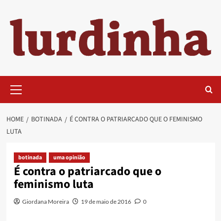
Skip
to
content
Primary
Menu
HOME
BOTINADA
É CONTRA O PATRIARCADO QUE O FEMINISMO
LUTA
botinada
uma opinião
É contra o patriarcado que o
feminismo luta
Giordana Moreira
19 de maio de 2016
0