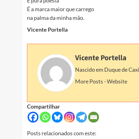
É pura poesia
É a marca maior que carrego
na palma da minha mão.
Vicente Portella
Vicente Portella
Nascido em Duque de Caxias
More Posts
-
Website
Compartilhar
Posts relacionados com este: