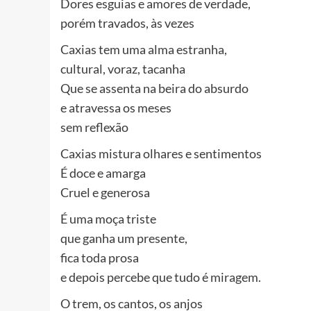
Dores esguias e amores de verdade,
porém travados, às vezes
Caxias tem uma alma estranha,
cultural, voraz, tacanha
Que se assenta na beira do absurdo
e atravessa os meses
sem reflexão
Caxias mistura olhares e sentimentos
É doce e amarga
Cruel e generosa
É uma moça triste
que ganha um presente,
fica toda prosa
e depois percebe que tudo é miragem.
O trem, os cantos, os anjos