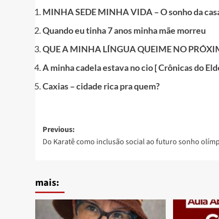
MINHA SEDE MINHA VIDA – O sonho da casa 
Quando eu tinha 7 anos minha mãe morreu
QUE A MINHA LÍNGUA QUEIME NO PRÓX
A minha cadela estava no cio [ Crônicas do Eld
Caxias – cidade rica pra quem?
Post
Previous:
Do Karatê como inclusão social ao futuro sonho olím
navigation
mais: