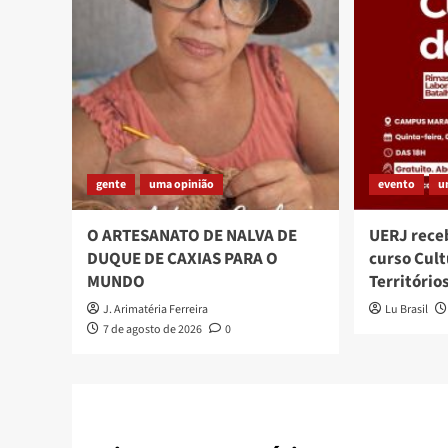
gente
uma opinião
evento
u
O ARTESANATO DE NALVA DE
UERJ rece
DUQUE DE CAXIAS PARA O
curso Cult
MUNDO
Território
J. Arimatéria Ferreira
Lu Brasil
7 de agosto de 2026
0