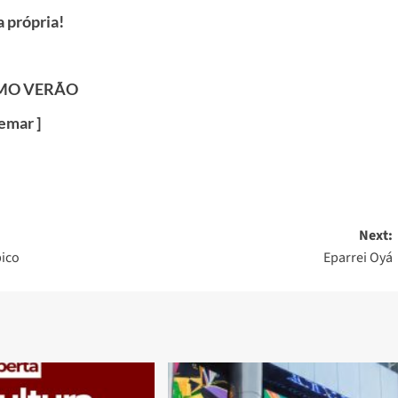
própria!
IMO VERÃO
emar ]
Next:
pico
Eparrei Oyá