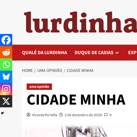
Skip
to
content
QUALÉ DA LURDINHA
DUQUE DE CAXIAS
EXP
HOME
UMA OPINIÃO
CIDADE MINHA
uma opinião
CIDADE MINHA
Vicente Portella
2 de dezembro de 2020
0