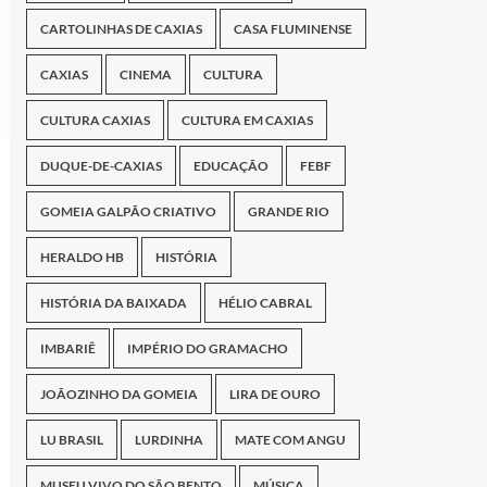
CARTOLINHAS DE CAXIAS
CASA FLUMINENSE
CAXIAS
CINEMA
CULTURA
CULTURA CAXIAS
CULTURA EM CAXIAS
DUQUE-DE-CAXIAS
EDUCAÇÃO
FEBF
GOMEIA GALPÃO CRIATIVO
GRANDE RIO
HERALDO HB
HISTÓRIA
HISTÓRIA DA BAIXADA
HÉLIO CABRAL
IMBARIÊ
IMPÉRIO DO GRAMACHO
JOÃOZINHO DA GOMEIA
LIRA DE OURO
LU BRASIL
LURDINHA
MATE COM ANGU
MUSEU VIVO DO SÃO BENTO
MÚSICA