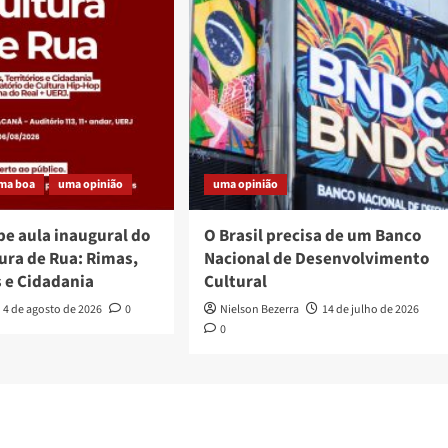
ma boa
uma opinião
uma opinião
be aula inaugural do
O Brasil precisa de um Banco
ura de Rua: Rimas,
Nacional de Desenvolvimento
s e Cidadania
Cultural
4 de agosto de 2026
0
Nielson Bezerra
14 de julho de 2026
0