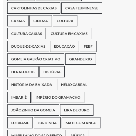
CARTOLINHAS DE CAXIAS
CASA FLUMINENSE
CAXIAS
CINEMA
CULTURA
CULTURA CAXIAS
CULTURA EM CAXIAS
DUQUE-DE-CAXIAS
EDUCAÇÃO
FEBF
GOMEIA GALPÃO CRIATIVO
GRANDE RIO
HERALDO HB
HISTÓRIA
HISTÓRIA DA BAIXADA
HÉLIO CABRAL
IMBARIÊ
IMPÉRIO DO GRAMACHO
JOÃOZINHO DA GOMEIA
LIRA DE OURO
LU BRASIL
LURDINHA
MATE COM ANGU
MUSEU VIVO DO SÃO BENTO
MÚSICA