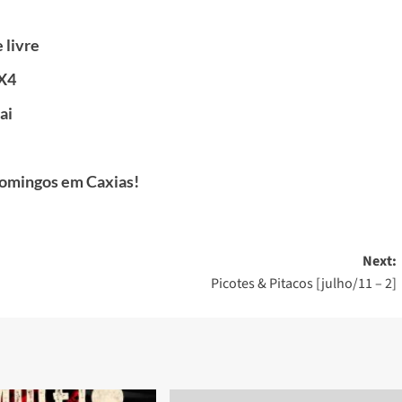
 livre
3X4
ai
domingos em Caxias!
Next:
Picotes & Pitacos [julho/11 – 2]