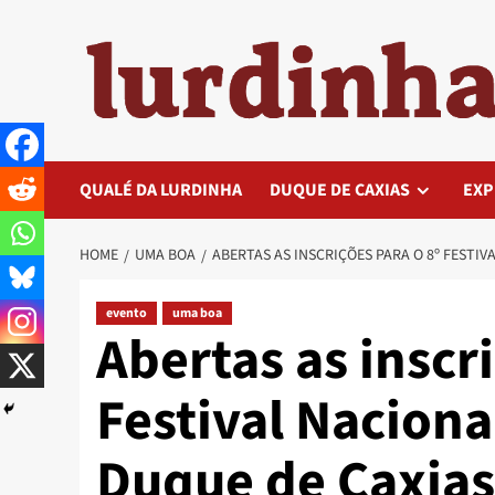
Skip
to
content
QUALÉ DA LURDINHA
DUQUE DE CAXIAS
EXP
HOME
UMA BOA
ABERTAS AS INSCRIÇÕES PARA O 8º FESTI
evento
uma boa
Abertas as inscr
Festival Naciona
Duque de Caxias