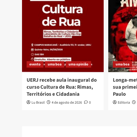
evento
uma boa
uma opinião
uma boa
UERJ recebe aula inaugural do
Longa-me
curso Cultura de Rua: Rimas,
sua prime
Territórios e Cidadania
Paulo
Lu Brasil
4 de agosto de 2026
0
Editoria