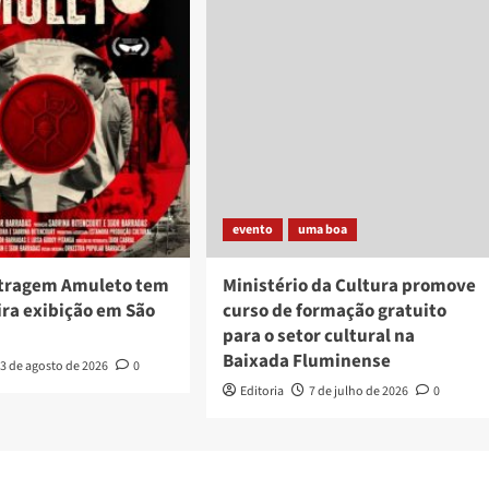
evento
uma boa
tragem Amuleto tem
Ministério da Cultura promove
ira exibição em São
curso de formação gratuito
para o setor cultural na
Baixada Fluminense
3 de agosto de 2026
0
Editoria
7 de julho de 2026
0