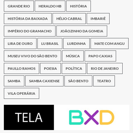
GRANDE RIO
HERALDO HB
HISTÓRIA
HISTÓRIA DA BAIXADA
HÉLIO CABRAL
IMBARIÊ
IMPÉRIO DO GRAMACHO
JOÃOZINHO DA GOMEIA
LIRA DE OURO
LU BRASIL
LURDINHA
MATE COM ANGU
MUSEU VIVO DO SÃO BENTO
MÚSICA
PAPO CAXIAS
PAULLO RAMOS
POESIA
POLÍTICA
RIO DE JANEIRO
SAMBA
SAMBA CAXIENSE
SÃO BENTO
TEATRO
VILA OPERÁRIA