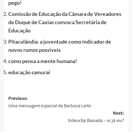
pego!
Comissão de Educação da Câmara de Vereadores
de Duque de Caxias convoca Secretária de
Educação
Pitacolândia: a juventude como indicador de
novos rumos possíveis
como pensa a mente humana!
educação samurai
Post
Previous:
Uma mensagem especial de Barboza Leite
navigation
Next:
Videoclip Baixada – vc já viu?