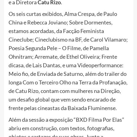
e a Diretora
Catu Rizo
.
Os seis curtas exibidos, Alma Crespa, de Paulo
China e Rebecca Joviano; Sobre Dormentes,
estamos acordadas, da Facção Feminista
Cineclube; Cineclubismo na BF, de Carol Vilamaro;
Poesia Segunda Pele – O Filme, de Pamella
Ohnitram; Arremate, de Ethel Oliveira; Frente
dicasa, de Lais Dantas, e uma Videoperformance:
Meio fio, de Enviada de Saturno, além do trailer do
longa Com o Terceiro Olho na Terra da Profanação,
de Catu Rizo, contam com mulheres na Direção,
um desafio global que vem sendo encarado de
frente pelas cineastas da Baixada Fluminense.
Além da sessão a exposição “BXD Filma Por Elas”
abriu em construção, com textos, fotografias,
objetos e cartazes de suas obras. Junto a