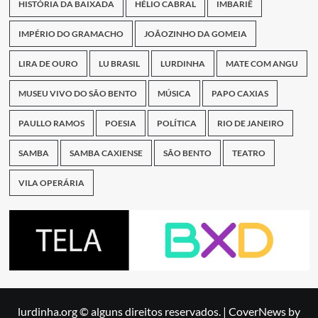
HISTÓRIA DA BAIXADA
HÉLIO CABRAL
IMBARIÊ
IMPÉRIO DO GRAMACHO
JOÃOZINHO DA GOMEIA
LIRA DE OURO
LU BRASIL
LURDINHA
MATE COM ANGU
MUSEU VIVO DO SÃO BENTO
MÚSICA
PAPO CAXIAS
PAULLO RAMOS
POESIA
POLÍTICA
RIO DE JANEIRO
SAMBA
SAMBA CAXIENSE
SÃO BENTO
TEATRO
VILA OPERÁRIA
lurdinha.org © alguns direitos reservados.
|
CoverNews
by