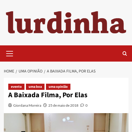
Skip
to
content
Primary
Menu
HOME
UMA OPINIÃO
A BAIXADA FILMA, POR ELAS
evento
uma boa
uma opinião
A Baixada Filma, Por Elas
Giordana Moreira
25 de maio de 2018
0