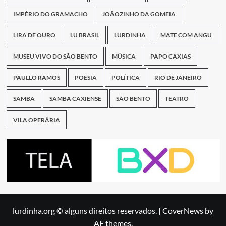
IMPÉRIO DO GRAMACHO
JOÃOZINHO DA GOMEIA
LIRA DE OURO
LU BRASIL
LURDINHA
MATE COM ANGU
MUSEU VIVO DO SÃO BENTO
MÚSICA
PAPO CAXIAS
PAULLO RAMOS
POESIA
POLÍTICA
RIO DE JANEIRO
SAMBA
SAMBA CAXIENSE
SÃO BENTO
TEATRO
VILA OPERÁRIA
lurdinha.org © alguns direitos reservados.
|
CoverNews
by
AF themes.