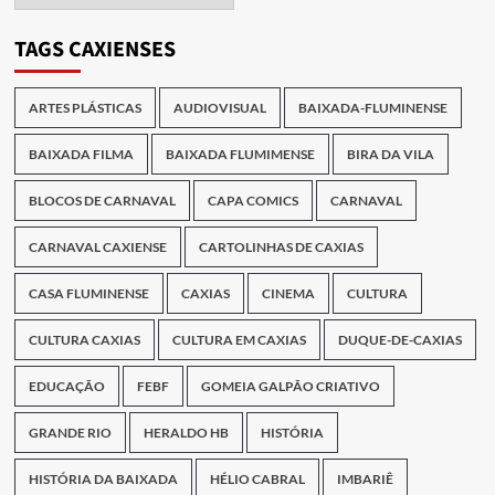
das
Publicações
TAGS CAXIENSES
ARTES PLÁSTICAS
AUDIOVISUAL
BAIXADA-FLUMINENSE
BAIXADA FILMA
BAIXADA FLUMIMENSE
BIRA DA VILA
BLOCOS DE CARNAVAL
CAPA COMICS
CARNAVAL
CARNAVAL CAXIENSE
CARTOLINHAS DE CAXIAS
CASA FLUMINENSE
CAXIAS
CINEMA
CULTURA
CULTURA CAXIAS
CULTURA EM CAXIAS
DUQUE-DE-CAXIAS
EDUCAÇÃO
FEBF
GOMEIA GALPÃO CRIATIVO
GRANDE RIO
HERALDO HB
HISTÓRIA
HISTÓRIA DA BAIXADA
HÉLIO CABRAL
IMBARIÊ