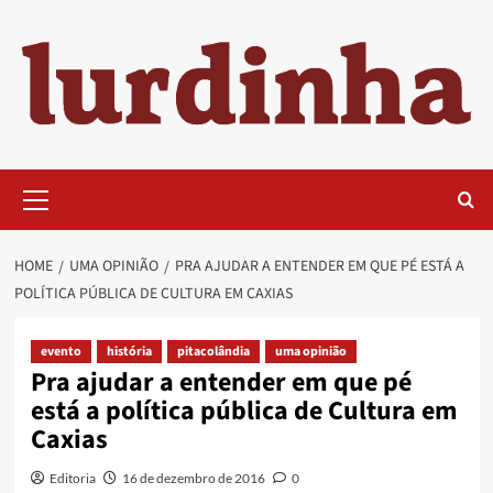
Skip
to
content
Primary
Menu
HOME
UMA OPINIÃO
PRA AJUDAR A ENTENDER EM QUE PÉ ESTÁ A
POLÍTICA PÚBLICA DE CULTURA EM CAXIAS
evento
história
pitacolândia
uma opinião
Pra ajudar a entender em que pé
está a política pública de Cultura em
Caxias
Editoria
16 de dezembro de 2016
0