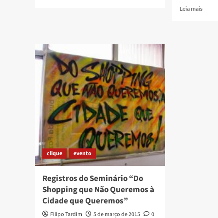
more
Read
Leia mais
about
more
Pôr
about
do
Maur
Sol
Diniz
em
faz
Santa
show
Lúcia
no
aniver
de
58
anos
da
Lira
de
Ouro
clique
evento
Registros do Seminário “Do
Shopping que Não Queremos à
Cidade que Queremos”
Filipo Tardim
5 de março de 2015
0