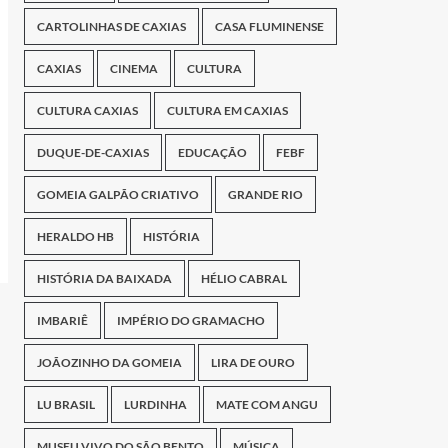
CARTOLINHAS DE CAXIAS
CASA FLUMINENSE
CAXIAS
CINEMA
CULTURA
CULTURA CAXIAS
CULTURA EM CAXIAS
DUQUE-DE-CAXIAS
EDUCAÇÃO
FEBF
GOMEIA GALPÃO CRIATIVO
GRANDE RIO
HERALDO HB
HISTÓRIA
HISTÓRIA DA BAIXADA
HÉLIO CABRAL
IMBARIÊ
IMPÉRIO DO GRAMACHO
JOÃOZINHO DA GOMEIA
LIRA DE OURO
LU BRASIL
LURDINHA
MATE COM ANGU
MUSEU VIVO DO SÃO BENTO
MÚSICA