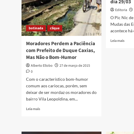
dia 29/03
Editoria
O Pic Nic de
Mudas das E
botinada
clique
acontece há c
Read
Leia mais
Moradores Perdem a Paciência
more
com Prefeito de Duque Caxias,
about
Mas Não o Bom-Humor
Pique
vai
Alberto Ellobo
27 de março de 2015
prom
0
a
Com o característico bom-humor
troca
de
comum aos cariocas, porém, sem
semen
deixar de ser mordaz os moradores do
e
bairro Vila Leopoldina, em...
muda
Read
em
Leia mais
more
Caxia
about
no
Moradores
próxi
Perdem
domin