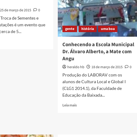
25 de março de 2015
0
 Troca de Sementes e
stações é um evento que
gente
história
uma boa
erca de 5...
Conhecendo a Escola Municipal
Dr. Álvaro Alberto, a Mate com
Angu
nique
heraldo hb
18 de março de 2015
0
over
Produção do LABORAV com os
alunos de Cultura Local e Global I
(CLG1 2014.1), da Faculdade de
tes
Educação da Baixada...
Read
s
Leia mais
more
about
s
Conhecendo
a
mo
Escola
go,