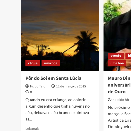
a
dia
Paciência
29/0
com
Prefeito
de
Duque
Caxias,
Mas
Não
o
evento
h
Bom-
clique
uma boa
uma boa
Humor
Pôr do Sol em Santa Lúcia
Mauro Din
aniversári
Filipo Tardim
12 de março de 2015
de Ouro
0
Quando eu era criança, ao colorir
heraldo hb
algum desenho que tinha nuvens no
No próximo 
céu, deixava o céu branco e pintava
março, a Soc
as...
Artística Lir
Domingueira 
Read
Leia mais