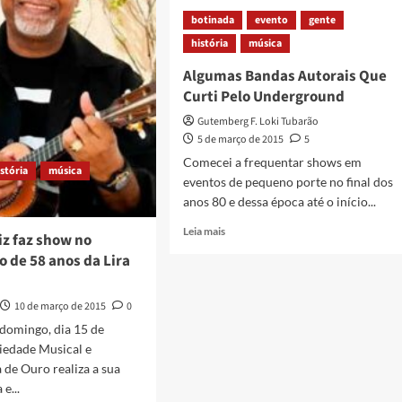
Municipal
botinada
evento
gente
Dr.
3
Álvaro
história
música
Alberto,
Algumas Bandas Autorais Que
a
Mate
Curti Pelo Underground
com
Gutemberg F. Loki Tubarão
Angu
5 de março de 2015
5
Comecei a frequentar shows em
istória
música
eventos de pequeno porte no final dos
anos 80 e dessa época até o início...
Read
Leia mais
iz faz show no
more
o de 58 anos da Lira
about
Algumas
Bandas
10 de março de 2015
0
Autorais
domingo, dia 15 de
Que
iedade Musical e
Curti
Pelo
a de Ouro realiza a sua
Underground
e...