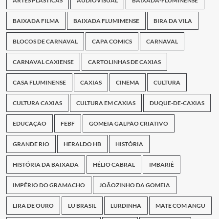
ARTES PLÁSTICAS
AUDIOVISUAL
BAIXADA-FLUMINENSE
BAIXADA FILMA
BAIXADA FLUMIMENSE
BIRA DA VILA
BLOCOS DE CARNAVAL
CAPA COMICS
CARNAVAL
CARNAVAL CAXIENSE
CARTOLINHAS DE CAXIAS
CASA FLUMINENSE
CAXIAS
CINEMA
CULTURA
CULTURA CAXIAS
CULTURA EM CAXIAS
DUQUE-DE-CAXIAS
EDUCAÇÃO
FEBF
GOMEIA GALPÃO CRIATIVO
GRANDE RIO
HERALDO HB
HISTÓRIA
HISTÓRIA DA BAIXADA
HÉLIO CABRAL
IMBARIÊ
IMPÉRIO DO GRAMACHO
JOÃOZINHO DA GOMEIA
LIRA DE OURO
LU BRASIL
LURDINHA
MATE COM ANGU