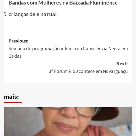
Bandas com Mulheres na Baixada Fluminense
crianças de e na rua!
Post
Previous:
Semana de programação intensa da Consciência Negra em
navigation
Caxias
Next:
3º Fórum Rio acontece em Nova Iguaçu
mais: