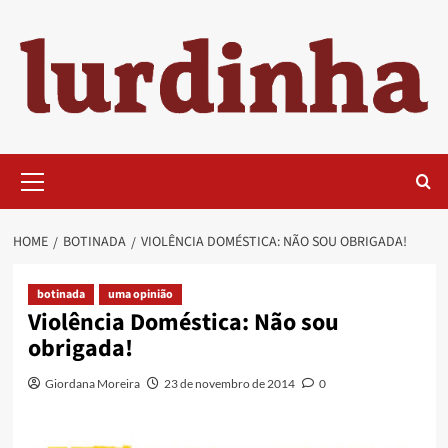
Skip
to
content
Primary
Menu
HOME
BOTINADA
VIOLÊNCIA DOMÉSTICA: NÃO SOU OBRIGADA!
botinada
uma opinião
Violência Doméstica: Não sou
obrigada!
Giordana Moreira
23 de novembro de 2014
0