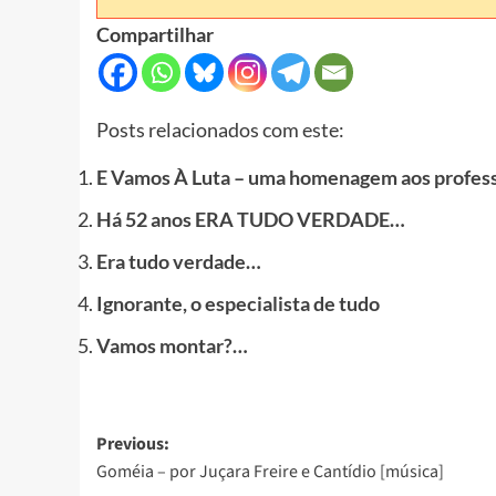
Compartilhar
Posts relacionados com este:
E Vamos À Luta – uma homenagem aos profess
Há 52 anos ERA TUDO VERDADE…
Era tudo verdade…
Ignorante, o especialista de tudo
Vamos montar?…
Post
Previous:
Goméia – por Juçara Freire e Cantídio [música]
navigation