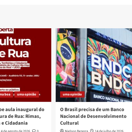
ma boa
uma opinião
uma opinião
be aula inaugural do
O Brasil precisa de um Banco
ura de Rua: Rimas,
Nacional de Desenvolvimento
s e Cidadania
Cultural
4 de agosto de 2026
0
Nielson Bezerra
14 de julho de 2026