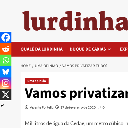
Skip
to
content
QUALÉ DA LURDINHA
DUQUE DE CAXIAS
EXP
HOME
UMA OPINIÃO
VAMOS PRIVATIZAR TUDO?
uma opinião
Vamos privatiza
Vicente Portella
17 de fevereiro de 2020
0
Mil litros de água da Cedae, um metro cúbico, n