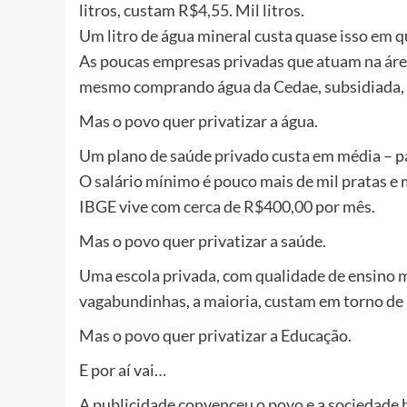
litros, custam R$4,55. Mil litros.
Um litro de água mineral custa quase isso em q
As poucas empresas privadas que atuam na áre
mesmo comprando água da Cedae, subsidiada, 
Mas o povo quer privatizar a água.
Um plano de saúde privado custa em média – pai
O salário mínimo é pouco mais de mil pratas e
IBGE vive com cerca de R$400,00 por mês.
Mas o povo quer privatizar a saúde.
Uma escola privada, com qualidade de ensino 
vagabundinhas, a maioria, custam em torno de 
Mas o povo quer privatizar a Educação.
E por aí vai…
A publicidade convenceu o povo e a sociedade b