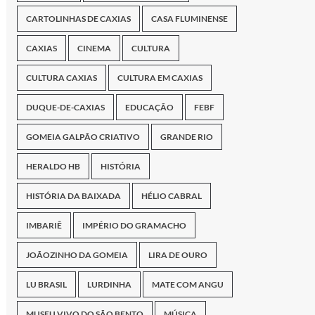
CARTOLINHAS DE CAXIAS
CASA FLUMINENSE
CAXIAS
CINEMA
CULTURA
CULTURA CAXIAS
CULTURA EM CAXIAS
DUQUE-DE-CAXIAS
EDUCAÇÃO
FEBF
GOMEIA GALPÃO CRIATIVO
GRANDE RIO
HERALDO HB
HISTÓRIA
HISTÓRIA DA BAIXADA
HÉLIO CABRAL
IMBARIÊ
IMPÉRIO DO GRAMACHO
JOÃOZINHO DA GOMEIA
LIRA DE OURO
LU BRASIL
LURDINHA
MATE COM ANGU
MUSEU VIVO DO SÃO BENTO
MÚSICA