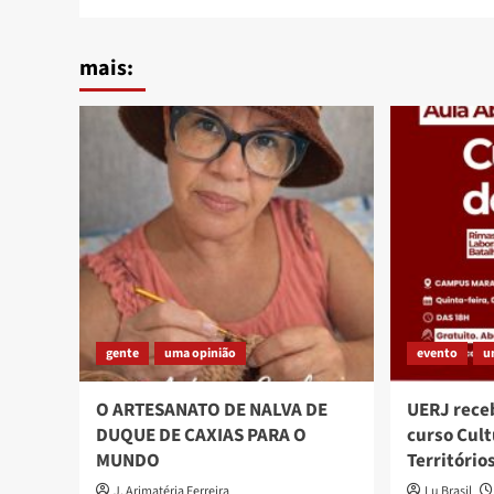
mais:
gente
uma opinião
evento
u
O ARTESANATO DE NALVA DE
UERJ rece
DUQUE DE CAXIAS PARA O
curso Cult
MUNDO
Território
J. Arimatéria Ferreira
Lu Brasil