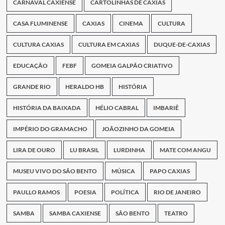
CARNAVAL CAXIENSE
CARTOLINHAS DE CAXIAS
CASA FLUMINENSE
CAXIAS
CINEMA
CULTURA
CULTURA CAXIAS
CULTURA EM CAXIAS
DUQUE-DE-CAXIAS
EDUCAÇÃO
FEBF
GOMEIA GALPÃO CRIATIVO
GRANDE RIO
HERALDO HB
HISTÓRIA
HISTÓRIA DA BAIXADA
HÉLIO CABRAL
IMBARIÊ
IMPÉRIO DO GRAMACHO
JOÃOZINHO DA GOMEIA
LIRA DE OURO
LU BRASIL
LURDINHA
MATE COM ANGU
MUSEU VIVO DO SÃO BENTO
MÚSICA
PAPO CAXIAS
PAULLO RAMOS
POESIA
POLÍTICA
RIO DE JANEIRO
SAMBA
SAMBA CAXIENSE
SÃO BENTO
TEATRO