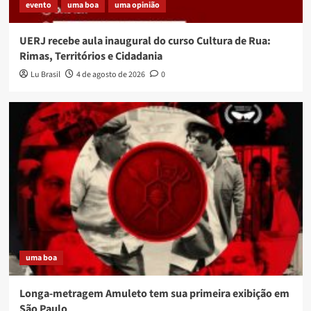
evento
uma boa
uma opinião
UERJ recebe aula inaugural do curso Cultura de Rua:
Rimas, Territórios e Cidadania
Lu Brasil
4 de agosto de 2026
0
uma boa
Longa-metragem Amuleto tem sua primeira exibição em
São Paulo