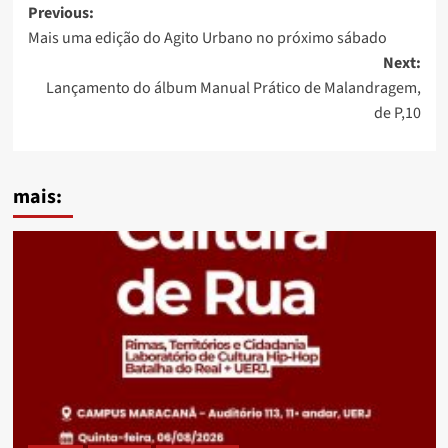
Post
Previous:
Mais uma edição do Agito Urbano no próximo sábado
navigation
Next:
Lançamento do álbum Manual Prático de Malandragem,
de P,10
mais: