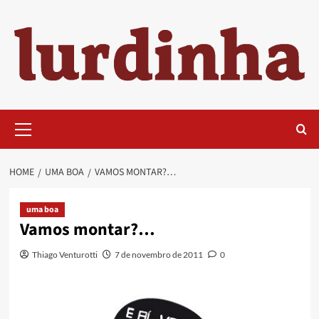
Skip
to
content
Primary
Menu
HOME
UMA BOA
VAMOS MONTAR?…
uma boa
Vamos montar?…
Thiago Venturotti
7 de novembro de 2011
0