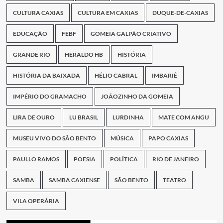
CULTURA CAXIAS
CULTURA EM CAXIAS
DUQUE-DE-CAXIAS
EDUCAÇÃO
FEBF
GOMEIA GALPÃO CRIATIVO
GRANDE RIO
HERALDO HB
HISTÓRIA
HISTÓRIA DA BAIXADA
HÉLIO CABRAL
IMBARIÊ
IMPÉRIO DO GRAMACHO
JOÃOZINHO DA GOMEIA
LIRA DE OURO
LU BRASIL
LURDINHA
MATE COM ANGU
MUSEU VIVO DO SÃO BENTO
MÚSICA
PAPO CAXIAS
PAULLO RAMOS
POESIA
POLÍTICA
RIO DE JANEIRO
SAMBA
SAMBA CAXIENSE
SÃO BENTO
TEATRO
VILA OPERÁRIA