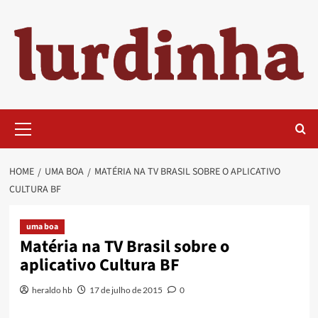
Skip
to
content
Primary
Menu
HOME
UMA BOA
MATÉRIA NA TV BRASIL SOBRE O APLICATIVO
CULTURA BF
uma boa
Matéria na TV Brasil sobre o
aplicativo Cultura BF
heraldo hb
17 de julho de 2015
0