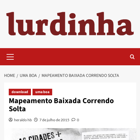
Skip
to
content
Primary
Menu
HOME
UMA BOA
MAPEAMENTO BAIXADA CORRENDO SOLTA
download
uma boa
Mapeamento Baixada Correndo
Solta
heraldo hb
7 de julho de 2015
0