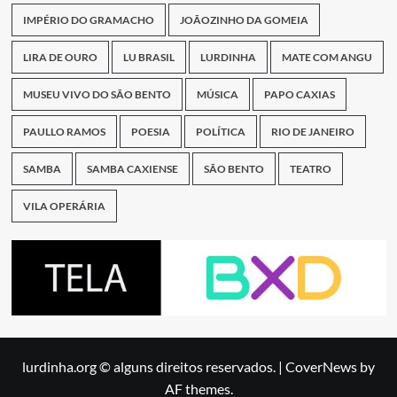
IMPÉRIO DO GRAMACHO
JOÃOZINHO DA GOMEIA
LIRA DE OURO
LU BRASIL
LURDINHA
MATE COM ANGU
MUSEU VIVO DO SÃO BENTO
MÚSICA
PAPO CAXIAS
PAULLO RAMOS
POESIA
POLÍTICA
RIO DE JANEIRO
SAMBA
SAMBA CAXIENSE
SÃO BENTO
TEATRO
VILA OPERÁRIA
lurdinha.org © alguns direitos reservados.
|
CoverNews
by
AF themes.