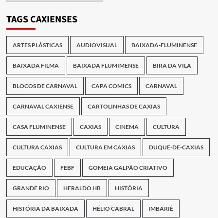
Publicações
TAGS CAXIENSES
ARTES PLÁSTICAS
AUDIOVISUAL
BAIXADA-FLUMINENSE
BAIXADA FILMA
BAIXADA FLUMIMENSE
BIRA DA VILA
BLOCOS DE CARNAVAL
CAPA COMICS
CARNAVAL
CARNAVAL CAXIENSE
CARTOLINHAS DE CAXIAS
CASA FLUMINENSE
CAXIAS
CINEMA
CULTURA
CULTURA CAXIAS
CULTURA EM CAXIAS
DUQUE-DE-CAXIAS
EDUCAÇÃO
FEBF
GOMEIA GALPÃO CRIATIVO
GRANDE RIO
HERALDO HB
HISTÓRIA
HISTÓRIA DA BAIXADA
HÉLIO CABRAL
IMBARIÊ