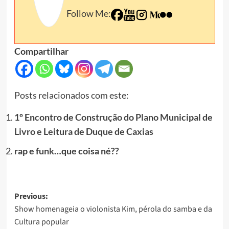
Follow Me:
Compartilhar
Posts relacionados com este:
1º Encontro de Construção do Plano Municipal de
Livro e Leitura de Duque de Caxias
rap e funk…que coisa né??
Post
Previous:
Show homenageia o violonista Kim, pérola do samba e da
navigation
Cultura popular