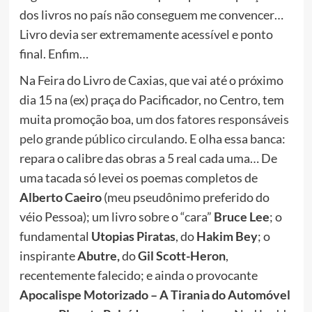
dos livros no país não conseguem me convencer…
Livro devia ser extremamente acessível e ponto
final. Enfim…
Na Feira do Livro de Caxias, que vai até o próximo
dia 15 na (ex) praça do Pacificador, no Centro, tem
muita promoção boa,
um dos fatores responsáveis
pelo grande público circulando
. E olha essa banca:
repara o calibre das obras a 5 real cada uma… De
uma tacada só levei os poemas completos de
Alberto Caeiro
(meu pseudônimo preferido do
véio Pessoa); um livro sobre o “cara”
Bruce Lee
; o
fundamental
Utopias Piratas
, do
Hakim Bey
; o
inspirante
Abutre,
do
Gil Scott-Heron
,
recentemente falecido; e ainda o provocante
Apocalispe Motorizado – A Tirania do Automóvel