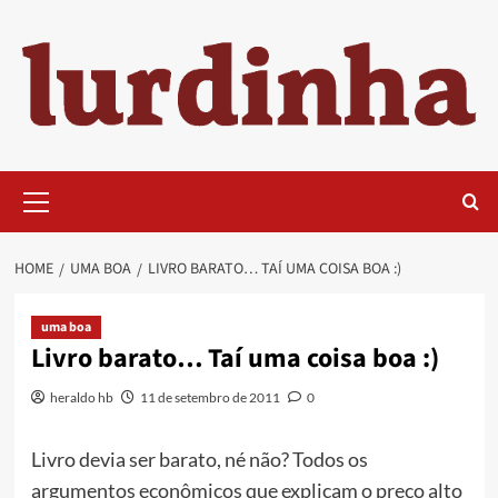
Skip
to
content
Primary
Menu
HOME
UMA BOA
LIVRO BARATO… TAÍ UMA COISA BOA :)
uma boa
Livro barato… Taí uma coisa boa :)
heraldo hb
11 de setembro de 2011
0
Livro devia ser barato, né não? Todos os
argumentos econômicos que explicam o preço alto