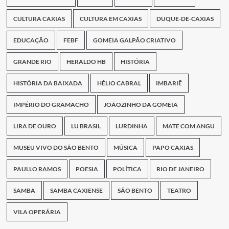
CULTURA CAXIAS
CULTURA EM CAXIAS
DUQUE-DE-CAXIAS
EDUCAÇÃO
FEBF
GOMEIA GALPÃO CRIATIVO
GRANDE RIO
HERALDO HB
HISTÓRIA
HISTÓRIA DA BAIXADA
HÉLIO CABRAL
IMBARIÊ
IMPÉRIO DO GRAMACHO
JOÃOZINHO DA GOMEIA
LIRA DE OURO
LU BRASIL
LURDINHA
MATE COM ANGU
MUSEU VIVO DO SÃO BENTO
MÚSICA
PAPO CAXIAS
PAULLO RAMOS
POESIA
POLÍTICA
RIO DE JANEIRO
SAMBA
SAMBA CAXIENSE
SÃO BENTO
TEATRO
VILA OPERÁRIA