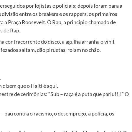
seguidos por lojistas e policiais; depois foram para a
divisão entre os breakers e os rappers, os primeiros
a a Praça Roosevelt. O Rap, a principio chamado de
s de Rap.
contracorrente do disco, a agulha arranha o vinil.
fezados saltam, dão piruetas, rolam no chão.
.
 dizem que o Haiti é aqui.
stre de cerimônias: “Sub – raça é a puta que pariu!!!!” O
– pau contra o racismo, o desemprego, a polícia, os