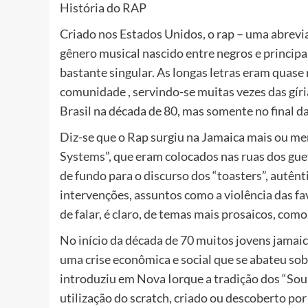
História do RAP
Criado nos Estados Unidos, o rap – uma abrevi
gênero musical nascido entre negros e principa
bastante singular. As longas letras eram quase
comunidade , servindo-se muitas vezes das gír
Brasil na década de 80, mas somente no final d
Diz-se que o Rap surgiu na Jamaica mais ou m
Systems”, que eram colocados nas ruas dos gue
de fundo para o discurso dos “toasters”, autê
intervenções, assuntos como a violência das fav
de falar, é claro, de temas mais prosaicos, como
No início da década de 70 muitos jovens jamai
uma crise econômica e social que se abateu sob
introduziu em Nova Iorque a tradição dos “Soun
utilização do scratch, criado ou descoberto por