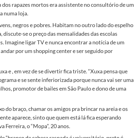
m dos rapazes mortos era assistente no consultório de um
a numa loja.
ovens, negros e pobres. Habitam no outro lado do espelho
ia, discute-se o preço das mensalidades das escolas
s. Imagine ligar TV e nunca encontrar a notícia de um
andar por um shopping center e ser seguido por
a e , em vez de se divertir fica triste. “Xuxa pensa que
rograma e se sente inferiorizada porque nunca vai ser uma
 filhos, promotor de bailes em São Paulo e dono de uma
 do braço, chamar os amigos pra brincar na areia e os
nte aparece, sinto que quem está lá fica esperando
va Ferreira, o “Mopa”, 20 anos.
do.”branco de cabeça raspada é universitário, preto é