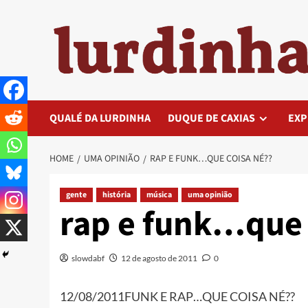
Skip
to
content
QUALÉ DA LURDINHA
DUQUE DE CAXIAS
EXP
HOME
UMA OPINIÃO
RAP E FUNK…QUE COISA NÉ??
gente
história
música
uma opinião
rap e funk…que 
slowdabf
12 de agosto de 2011
0
12/08/2011FUNK E RAP…QUE COISA NÉ??