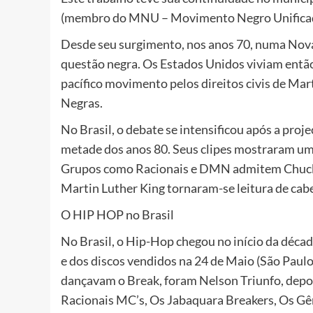
(membro do MNU – Movimento Negro Unificado
Desde seu surgimento, nos anos 70, numa Nova
questão negra. Os Estados Unidos viviam então 
pacífico movimento pelos direitos civis de Mar
Negras.
No Brasil, o debate se intensificou após a pro
metade dos anos 80. Seus clipes mostraram um 
Grupos como Racionais e DMN admitem Chuck D
Martin Luther King tornaram-se leitura de cabe
O HIP HOP no Brasil
No Brasil, o Hip-Hop chegou no início da década
e dos discos vendidos na 24 de Maio (São Paul
dançavam o Break, foram Nelson Triunfo, dep
Racionais MC’s, Os Jabaquara Breakers, Os Gê