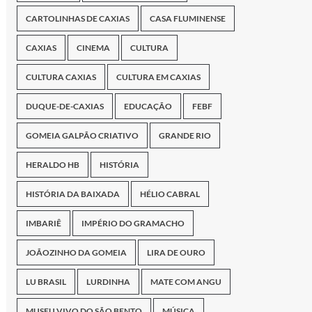
CARTOLINHAS DE CAXIAS
CASA FLUMINENSE
CAXIAS
CINEMA
CULTURA
CULTURA CAXIAS
CULTURA EM CAXIAS
DUQUE-DE-CAXIAS
EDUCAÇÃO
FEBF
GOMEIA GALPÃO CRIATIVO
GRANDE RIO
HERALDO HB
HISTÓRIA
HISTÓRIA DA BAIXADA
HÉLIO CABRAL
IMBARIÊ
IMPÉRIO DO GRAMACHO
JOÃOZINHO DA GOMEIA
LIRA DE OURO
LU BRASIL
LURDINHA
MATE COM ANGU
MUSEU VIVO DO SÃO BENTO
MÚSICA