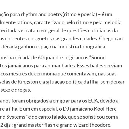
ação para rhythm and poetry(ritmo e poesia) – é um
lmente latinos, caracterizado pelo ritmo e pela melodia
 recitadas e tratam em geral de questões cotidianas da
ias correntes nos guetos das grandes cidades. Chegou ao
a década ganhou espaço na indústria fonográfica.
enos na década de 60 quando surgiram os “Sound
tos jamaicanos para animar bailes. Esses bailes serviam
nticos mestres de cerimônia que comentavam, nas suas
elas de Kingston e a situação política da Ilha, sem deixar
 sexo e drogas.
canos foram obrigados a emigrar para os EUA, devido a
re a ilha. E um em especial, o DJ jamaicano Kool Herc,
d Systems” e do canto falado, que se sofisticou com a
 2 djs : grand master flash e grand wizard theodore.