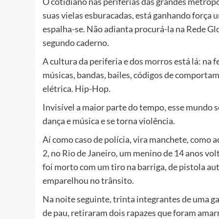
O cotidiano nas periferias das grandes metrópole
suas vielas esburacadas, está ganhando força um
espalha-se. Não adianta procurá-la na Rede Gl
segundo caderno.
A cultura da periferia e dos morros está lá: na 
músicas, bandas, bailes, códigos de comportame
elétrica. Hip-Hop.
Invisível a maior parte do tempo, esse mundo
dança e música e se torna violência.
Aí como caso de polícia, vira manchete, como
2, no Rio de Janeiro, um menino de 14 anos vol
foi morto com um tiro na barriga, de pistola a
emparelhou no trânsito.
Na noite seguinte, trinta integrantes de uma 
de pau, retiraram dois rapazes que foram amar