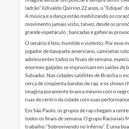
ladrão” Edivaldo Quirino,22 anos, o “Edique” 
A música e a dança estão mobilizando os coraç
movimento jamais visto, talvez, desde os prim
grande espetáculo , bancadas e gafieiras provo
O cenário é feio, humilde e violento. Por esse
jogador de basquete americano, camisetas color
adolescentes todos os finais de semana, especi
enormes galpões se improvisam em salões de ba
Salvador. Nas cidades satélites de Brasília o 
cerca de cinqüenta bandas de rap, e os shows c
imagina puramente branca mesmo com o negro Al
ruas do centro da cidade com suas performanc
Em São Paulo, os grupos de rap chegam a cente
todos os finais de semana. O grupo Racionais 
trabalho:”Sobrevivendo no Inferno”. É uma boa 