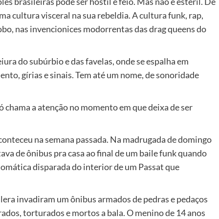
s brasileiras pode ser hostil e feio. Mas não é estéril. De
a cultura visceral na sua rebeldia. A cultura funk, rap,
obo, nas invencionices modorrentas das drag queens do
feiura do subúrbio e das favelas, onde se espalha em
nto, gírias e sinais. Tem até um nome, de sonoridade
 só chama a atenção no momento em que deixa de ser
 aconteceu na semana passada. Na madrugada de domingo
tava de ônibus pra casa ao final de um baile funk quando
utomática disparada do interior de um Passat que
galera invadiram um ônibus armados de pedras e pedaços
rados, torturados e mortos a bala. O menino de 14 anos