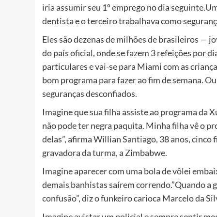
iria assumir seu 1º emprego no dia seguinte.U
dentista e o terceiro trabalhava como seguranç
Eles são dezenas de milhões de brasileiros — j
do país oficial, onde se fazem 3 refeições por d
particulares e vai-se para Miami com as criança
bom programa para fazer ao fim de semana. Ou 
seguranças desconfiados.
Imagine que sua filha assiste ao programa da Xux
não pode ter negra paquita. Minha filha vê o p
delas”, afirma Willian Santiago, 38 anos, cinco
gravadora da turma, a Zimbabwe.
Imagine aparecer com uma bola de vôlei embaixo
demais banhistas saírem correndo.”Quando a ge
confusão”, diz o funkeiro carioca Marcelo da Sil
Imagine avistar um policial e sempre sentir me