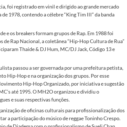
a, foi registrado em vinil e dirigido ao grande mercado
a de 1978, contendo a célebre “King Tim III” da banda
nde e os breakers formam grupos de Rap. Em 1988 foi
os de Rap Nacional, a coletânea “Hip-Hop Cultura de Rua”
ticiparam Thaide & DJ Hum, MC/DJ Jack, Código 13 e
ulista passou a ser governada por uma prefeitura petista,
to Hip-Hop e na organização dos grupos. Por esse
ovimento Hip-Hop Organizado, por iniciativa e sugestão
 MC’s até 1995. O MH2O organizou e dividiu o
ngues e suas respectivas funções.
nização de oficinas culturais para profissionalização dos
tar a participação do músico de reggae Toninho Crespo.
pio de Diadema com o profissionalismo de Sueli Chan