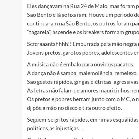
Eles dançavam na Rua 24 de Maio, mas foram per
São Bento e lá se fixaram. Houve um período de 
continuaram na São Bento, os outros foram par
“tagarela”, ascende e os breakers formam grupo
Scrcraaantshhhh!! Empurrada pela mão negra na 
Jovens pretos, garotos pobres, adolescentes en
A música não é embalo para ouvidos pacatos.
A dança não é samba, malemolência, remelexo.
São gestos rápidos, gingas elétricas, agressivas
As letras não falam de amores mauricinhos nem
Os pretos e pobres berram junto com o MC, o me
dj põe a mão no disco e tira outro efeito.
Seguem-se gritos rápidos, em rimas esquálidas 
políticos,as injustiças…