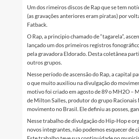
Um dos rimeiros discos de Rap que se tem notíci
(as gravações anteriores eram piratas) por volt
Fatback.
O Rap, a principio chamado de “tagarela”, asce
lançado um dos primeiros registros fonográfic
pela gravadora Eldorado. Desta coletânea par
outros grupos.
Nesse período de ascensão do Rap, a capital pa
o que muito auxiliou na divulgação do movimen
motivo foi criado em agosto de 89 o MH2O – M
de Milton Salles, produtor do grupo Racionais
movimento no Brasil. Ele definiu as posses, ga
Nesse trabalho de divulgação do Hip-Hop e orga
novos integrantes, não podemos esquecer de ci
Este trabalho teve sua continuidade no municí