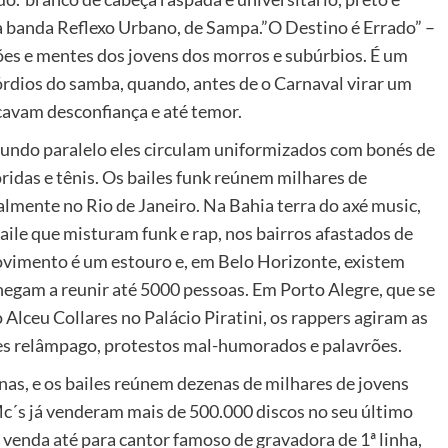
da banda Reflexo Urbano, de Sampa.”O Destino é Errado” –
ões e mentes dos jovens dos morros e subúrbios. É um
órdios do samba, quando, antes de o Carnaval virar um
cavam desconfiança e até temor.
 mundo paralelo eles circulam uniformizados com bonés de
idas e tênis. Os bailes funk reúnem milhares de
almente no Rio de Janeiro. Na Bahia terra do axé music,
ile que misturam funk e rap, nos bairros afastados de
movimento é um estouro e, em Belo Horizonte, existem
hegam a reunir até 5000 pessoas. Em Porto Alegre, que se
ceu Collares no Palácio Piratini, os rappers agiram as
es relâmpago, protestos mal-humorados e palavrões.
nas, e os bailes reúnem dezenas de milhares de jovens
Mc´s já venderam mais de 500.000 discos no seu último
venda até para cantor famoso de gravadora de 1ª linha,