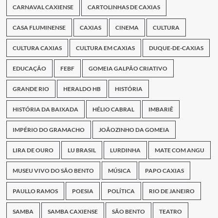
CARNAVAL CAXIENSE
CARTOLINHAS DE CAXIAS
CASA FLUMINENSE
CAXIAS
CINEMA
CULTURA
CULTURA CAXIAS
CULTURA EM CAXIAS
DUQUE-DE-CAXIAS
EDUCAÇÃO
FEBF
GOMEIA GALPÃO CRIATIVO
GRANDE RIO
HERALDO HB
HISTÓRIA
HISTÓRIA DA BAIXADA
HÉLIO CABRAL
IMBARIÊ
IMPÉRIO DO GRAMACHO
JOÃOZINHO DA GOMEIA
LIRA DE OURO
LU BRASIL
LURDINHA
MATE COM ANGU
MUSEU VIVO DO SÃO BENTO
MÚSICA
PAPO CAXIAS
PAULLO RAMOS
POESIA
POLÍTICA
RIO DE JANEIRO
SAMBA
SAMBA CAXIENSE
SÃO BENTO
TEATRO