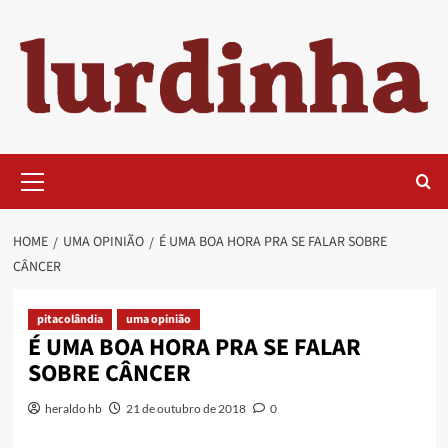
Skip
to
content
Primary
Menu
HOME
UMA OPINIÃO
É UMA BOA HORA PRA SE FALAR SOBRE
CÂNCER
pitacolândia
uma opinião
É UMA BOA HORA PRA SE FALAR
SOBRE CÂNCER
heraldo hb
21 de outubro de 2018
0