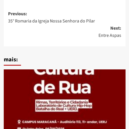
Post
Previous:
35° Romaria da Igreja Nossa Senhora do Pilar
navigation
Next:
Entre Aspas
mais: