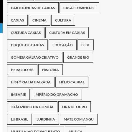
CARTOLINHAS DE CAXIAS
CASA FLUMINENSE
CAXIAS
CINEMA
CULTURA
CULTURA CAXIAS
CULTURA EM CAXIAS
DUQUE-DE-CAXIAS
EDUCAÇÃO
FEBF
GOMEIA GALPÃO CRIATIVO
GRANDE RIO
HERALDO HB
HISTÓRIA
HISTÓRIA DA BAIXADA
HÉLIO CABRAL
IMBARIÊ
IMPÉRIO DO GRAMACHO
JOÃOZINHO DA GOMEIA
LIRA DE OURO
LU BRASIL
LURDINHA
MATE COM ANGU
MUSEU VIVO DO SÃO BENTO
MÚSICA