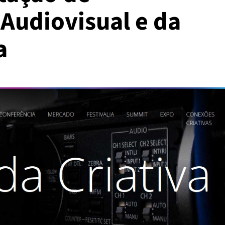
 Audiovisual e da
a