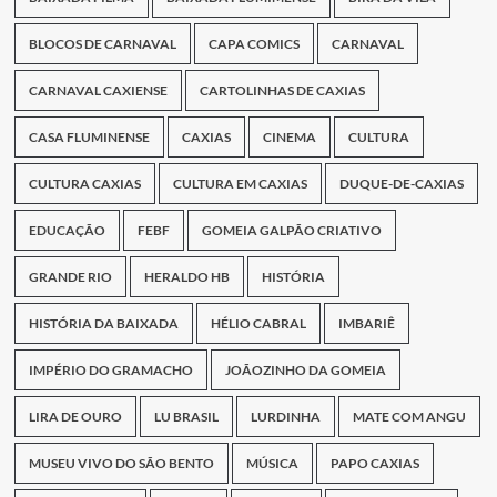
BLOCOS DE CARNAVAL
CAPA COMICS
CARNAVAL
CARNAVAL CAXIENSE
CARTOLINHAS DE CAXIAS
CASA FLUMINENSE
CAXIAS
CINEMA
CULTURA
CULTURA CAXIAS
CULTURA EM CAXIAS
DUQUE-DE-CAXIAS
EDUCAÇÃO
FEBF
GOMEIA GALPÃO CRIATIVO
GRANDE RIO
HERALDO HB
HISTÓRIA
HISTÓRIA DA BAIXADA
HÉLIO CABRAL
IMBARIÊ
IMPÉRIO DO GRAMACHO
JOÃOZINHO DA GOMEIA
LIRA DE OURO
LU BRASIL
LURDINHA
MATE COM ANGU
MUSEU VIVO DO SÃO BENTO
MÚSICA
PAPO CAXIAS