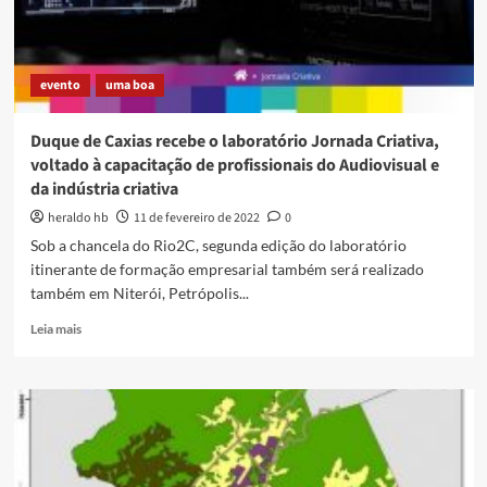
evento
uma boa
Duque de Caxias recebe o laboratório Jornada Criativa,
voltado à capacitação de profissionais do Audiovisual e
da indústria criativa
heraldo hb
11 de fevereiro de 2022
0
Sob a chancela do Rio2C, segunda edição do laboratório
itinerante de formação empresarial também será realizado
também em Niterói, Petrópolis...
Read
Leia mais
more
about
Duque
de
Caxias
recebe
o