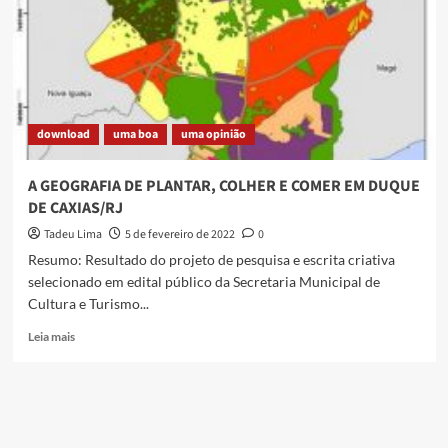
laboratório
Jornada
Criativa,
voltado
à
capacitação
de
download
uma boa
uma opinião
profissionais
do
Audiovisual
A GEOGRAFIA DE PLANTAR, COLHER E COMER EM DUQUE
e
DE CAXIAS/RJ
da
indústria
Tadeu Lima
5 de fevereiro de 2022
0
criativa
Resumo: Resultado do projeto de pesquisa e escrita criativa
selecionado em edital público da Secretaria Municipal de
Cultura e Turismo...
Read
Leia mais
more
about
A
GEOGRAFIA
DE
PLANTAR,