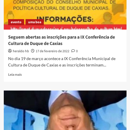
evento
uma boa
Seguem abertas as inscrições para a IX Conferência de
Cultura de Duque de Caxias
heraldo hb
17 de fevereiro de 2022
0
No dia 19 de março acontece a IX Conferência Municipal de
Cultura de Duque de Caxias e as inscrições terminam...
Read
Leia mais
more
about
Seguem
abertas
as
inscrições
para
a
IX
Conferência