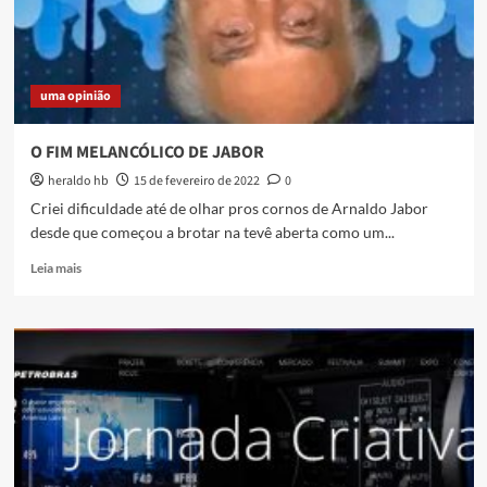
de
Cultura
de
Duque
uma opinião
de
Caxias
O FIM MELANCÓLICO DE JABOR
heraldo hb
15 de fevereiro de 2022
0
Criei dificuldade até de olhar pros cornos de Arnaldo Jabor
desde que começou a brotar na tevê aberta como um...
Read
Leia mais
more
about
O
FIM
MELANCÓLICO
DE
JABOR