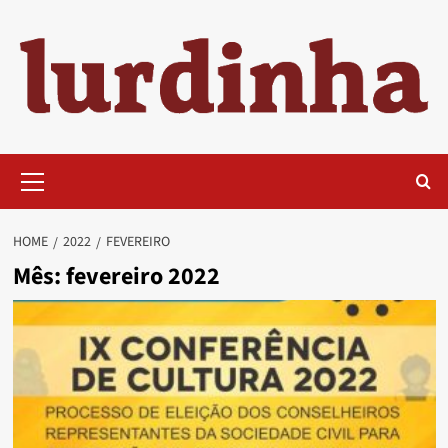
Skip
to
content
Primary
Menu
HOME
2022
FEVEREIRO
Mês:
fevereiro 2022