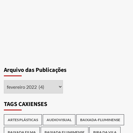
COLHER
E
COMER
EM
DUQUE
DE
CAXIAS/RJ
Arquivo das Publicações
Arquivo
das
Publicações
TAGS CAXIENSES
ARTES PLÁSTICAS
AUDIOVISUAL
BAIXADA-FLUMINENSE
BAIXADA FILMA
BAIXADA FLUMIMENSE
BIRA DA VILA