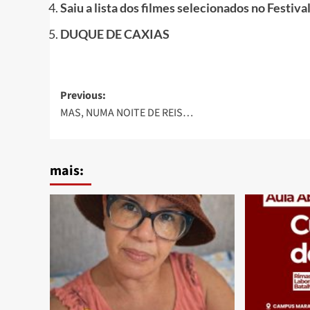
Saiu a lista dos filmes selecionados no Festiv
DUQUE DE CAXIAS
Post
Previous:
MAS, NUMA NOITE DE REIS…
navigation
mais: