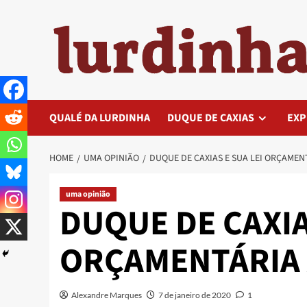
Skip
to
content
QUALÉ DA LURDINHA
DUQUE DE CAXIAS
EXP
HOME
UMA OPINIÃO
DUQUE DE CAXIAS E SUA LEI ORÇAMEN
uma opinião
DUQUE DE CAXIA
ORÇAMENTÁRIA 
Alexandre Marques
7 de janeiro de 2020
1