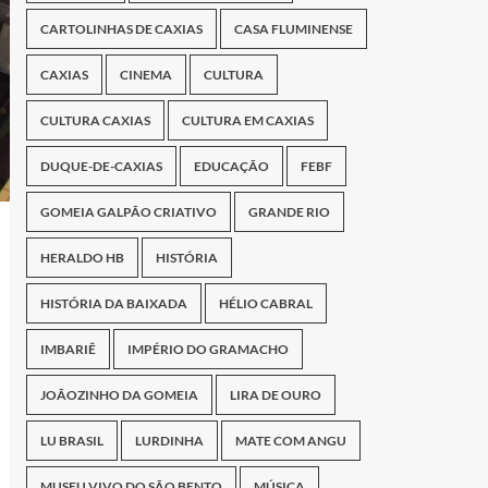
CARTOLINHAS DE CAXIAS
CASA FLUMINENSE
CAXIAS
CINEMA
CULTURA
CULTURA CAXIAS
CULTURA EM CAXIAS
DUQUE-DE-CAXIAS
EDUCAÇÃO
FEBF
GOMEIA GALPÃO CRIATIVO
GRANDE RIO
HERALDO HB
HISTÓRIA
HISTÓRIA DA BAIXADA
HÉLIO CABRAL
IMBARIÊ
IMPÉRIO DO GRAMACHO
JOÃOZINHO DA GOMEIA
LIRA DE OURO
LU BRASIL
LURDINHA
MATE COM ANGU
MUSEU VIVO DO SÃO BENTO
MÚSICA