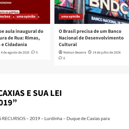
ma boa
uma opinião
uma opinião
be aula inaugural do
O Brasil precisa de um Banco
ura de Rua: Rimas,
Nacional de Desenvolvimento
s e Cidadania
Cultural
4 de agosto de 2026
0
Nielson Bezerra
14 de julho de 2026
0
AXIAS E SUA LEI
019
”
ECURSOS – 2019 – Lurdinha – Duque de Caxias para