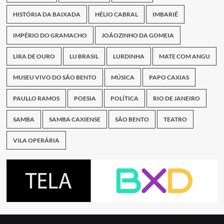
HISTÓRIA DA BAIXADA
HÉLIO CABRAL
IMBARIÊ
IMPÉRIO DO GRAMACHO
JOÃOZINHO DA GOMEIA
LIRA DE OURO
LU BRASIL
LURDINHA
MATE COM ANGU
MUSEU VIVO DO SÃO BENTO
MÚSICA
PAPO CAXIAS
PAULLO RAMOS
POESIA
POLÍTICA
RIO DE JANEIRO
SAMBA
SAMBA CAXIENSE
SÃO BENTO
TEATRO
VILA OPERÁRIA