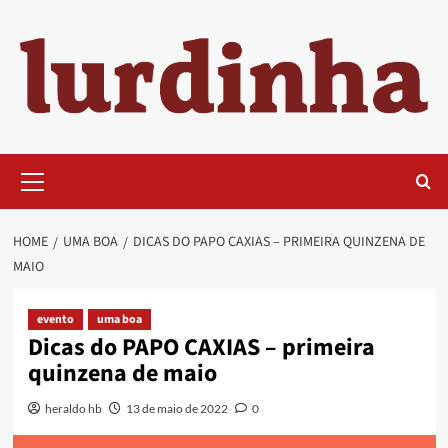
Skip
to
content
Primary
Menu
HOME
UMA BOA
DICAS DO PAPO CAXIAS – PRIMEIRA QUINZENA DE
MAIO
evento
uma boa
Dicas do PAPO CAXIAS – primeira
quinzena de maio
heraldo hb
13 de maio de 2022
0