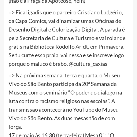
(não é a Praça da Apoteose, hein)
=> Fica ligadis que o parceiro Cristiano Ludgério,
da Capa Comics, vai dinamizar umas Oficinas de
Desenho Digital e Colorização Digital. A parada é
pela Secretaria de Cultura e Turismo e vai rolar de
grátis na Biblioteca Rodolfo Arldt, em Primavera.
Se tu curte essa praia, vai nessa e se inscreve logo
porque o maluco é brabo. @cultura_caxias
=> Na próxima semana, terça e quarta, o Museu
Vivo do São Bento participa da 20ª Semana de
Museus com o seminário “O poder do diálogo na
luta contra o racismo religioso nas escolas”. A
transmissão acontecerá no YouTube do Museu
Vivo do São Bento. As duas mesas tão de com
força.
17 de maio às 16:30 (terça-feira) Mesa 01: “O