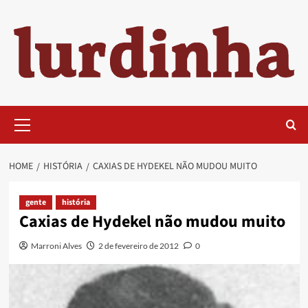
Skip
to
content
Primary
Menu
HOME
HISTÓRIA
CAXIAS DE HYDEKEL NÃO MUDOU MUITO
gente
história
Caxias de Hydekel não mudou muito
Marroni Alves
2 de fevereiro de 2012
0