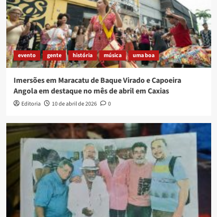
evento
gente
história
música
uma boa
Imersões em Maracatu de Baque Virado e Capoeira
Angola em destaque no mês de abril em Caxias
Editoria
10 de abril de 2026
0