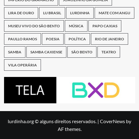
LIRA DE OURO
LU BRASIL
LURDINHA
MATE COM ANGU
MUSEU VIVO DO SÃO BENTO
MÚSICA
PAPO CAXIAS
PAULLO RAMOS
POESIA
POLÍTICA
RIO DE JANEIRO
SAMBA
SAMBA CAXIENSE
SÃO BENTO
TEATRO
VILA OPERÁRIA
lurdinha.org © alguns direitos reservados.
|
CoverNews
by
AF themes.