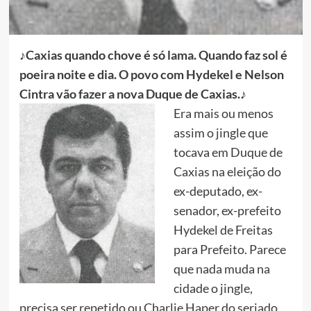
♪Caxias quando chove é só lama. Quando faz sol é
poeira noite e dia. O povo com Hydekel e Nelson
Cintra vão fazer a nova Duque de Caxias.♪
Era mais ou menos
assim o jingle que
tocava em Duque de
Caxias na eleição do
ex-deputado, ex-
senador, ex-prefeito
Hydekel de Freitas
para Prefeito. Parece
que nada muda na
cidade o jingle,
precisa ser repetido ou Charlie Haper do seriado