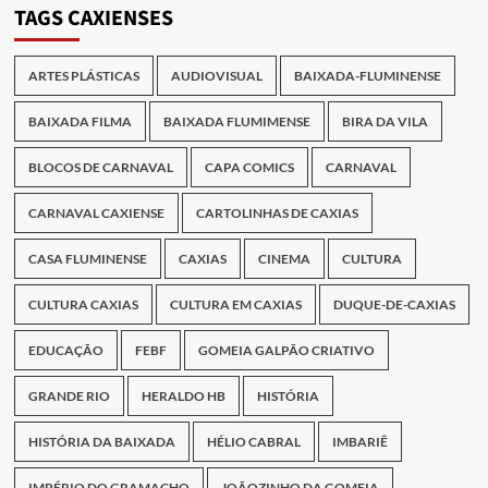
TAGS CAXIENSES
ARTES PLÁSTICAS
AUDIOVISUAL
BAIXADA-FLUMINENSE
BAIXADA FILMA
BAIXADA FLUMIMENSE
BIRA DA VILA
BLOCOS DE CARNAVAL
CAPA COMICS
CARNAVAL
CARNAVAL CAXIENSE
CARTOLINHAS DE CAXIAS
CASA FLUMINENSE
CAXIAS
CINEMA
CULTURA
CULTURA CAXIAS
CULTURA EM CAXIAS
DUQUE-DE-CAXIAS
EDUCAÇÃO
FEBF
GOMEIA GALPÃO CRIATIVO
GRANDE RIO
HERALDO HB
HISTÓRIA
HISTÓRIA DA BAIXADA
HÉLIO CABRAL
IMBARIÊ
IMPÉRIO DO GRAMACHO
JOÃOZINHO DA GOMEIA