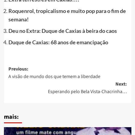
Roquenrol, tropicalismo e muito pop para o fim de
semana!
Deu no Extra: Duque de Caxias à beira do caos
Duque de Caxias: 68 anos de emancipação
Post
Previous:
A visão de mundo dos que temem a liberdade
navigation
Next:
Esperando pelo Bela Vista-Chacrinha…
mais: