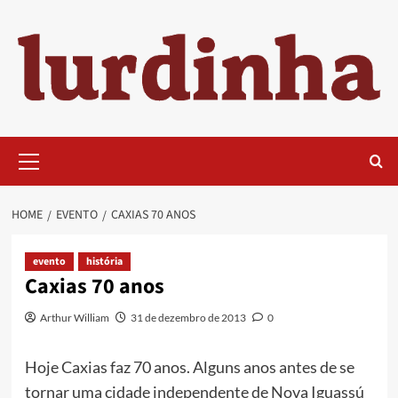
Skip
to
content
Primary
Menu
HOME
EVENTO
CAXIAS 70 ANOS
evento
história
Caxias 70 anos
Arthur William
31 de dezembro de 2013
0
Hoje Caxias faz 70 anos. Alguns anos antes de se
tornar uma cidade independente de Nova Iguassú