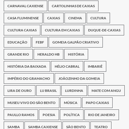
CARNAVAL CAXIENSE
CARTOLINHAS DE CAXIAS
CASA FLUMINENSE
CAXIAS
CINEMA
CULTURA
CULTURA CAXIAS
CULTURA EM CAXIAS
DUQUE-DE-CAXIAS
EDUCAÇÃO
FEBF
GOMEIA GALPÃO CRIATIVO
GRANDE RIO
HERALDO HB
HISTÓRIA
HISTÓRIA DA BAIXADA
HÉLIO CABRAL
IMBARIÊ
IMPÉRIO DO GRAMACHO
JOÃOZINHO DA GOMEIA
LIRA DE OURO
LU BRASIL
LURDINHA
MATE COM ANGU
MUSEU VIVO DO SÃO BENTO
MÚSICA
PAPO CAXIAS
PAULLO RAMOS
POESIA
POLÍTICA
RIO DE JANEIRO
SAMBA
SAMBA CAXIENSE
SÃO BENTO
TEATRO