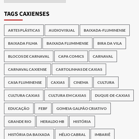
das
Publicações
TAGS CAXIENSES
ARTES PLÁSTICAS
AUDIOVISUAL
BAIXADA-FLUMINENSE
BAIXADA FILMA
BAIXADA FLUMIMENSE
BIRA DA VILA
BLOCOS DE CARNAVAL
CAPA COMICS
CARNAVAL
CARNAVAL CAXIENSE
CARTOLINHAS DE CAXIAS
CASA FLUMINENSE
CAXIAS
CINEMA
CULTURA
CULTURA CAXIAS
CULTURA EM CAXIAS
DUQUE-DE-CAXIAS
EDUCAÇÃO
FEBF
GOMEIA GALPÃO CRIATIVO
GRANDE RIO
HERALDO HB
HISTÓRIA
HISTÓRIA DA BAIXADA
HÉLIO CABRAL
IMBARIÊ