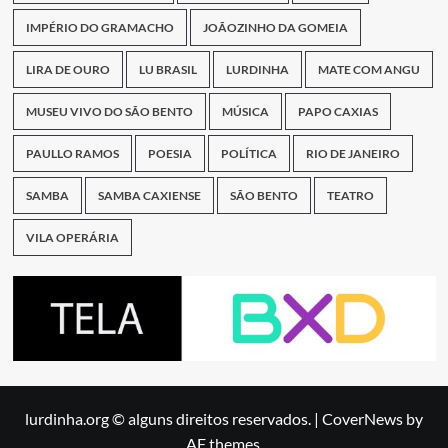
IMPÉRIO DO GRAMACHO
JOÃOZINHO DA GOMEIA
LIRA DE OURO
LU BRASIL
LURDINHA
MATE COM ANGU
MUSEU VIVO DO SÃO BENTO
MÚSICA
PAPO CAXIAS
PAULLO RAMOS
POESIA
POLÍTICA
RIO DE JANEIRO
SAMBA
SAMBA CAXIENSE
SÃO BENTO
TEATRO
VILA OPERÁRIA
lurdinha.org © alguns direitos reservados.
|
CoverNews
by
AF themes.