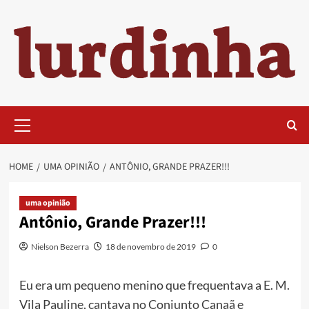
Skip
to
content
Primary
Menu
HOME
UMA OPINIÃO
ANTÔNIO, GRANDE PRAZER!!!
uma opinião
Antônio, Grande Prazer!!!
Nielson Bezerra
18 de novembro de 2019
0
Eu era um pequeno menino que frequentava a E. M.
Vila Pauline, cantava no Conjunto Canaã e