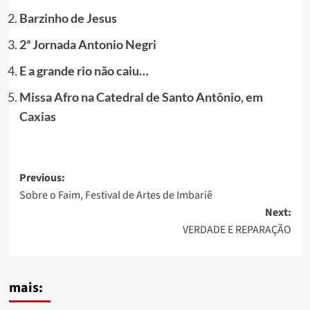
Barzinho de Jesus
2ª Jornada Antonio Negri
E a grande rio não caiu…
Missa Afro na Catedral de Santo Antônio, em
Caxias
Post
Previous:
Sobre o Faim, Festival de Artes de Imbariê
navigation
Next:
VERDADE E REPARAÇÃO
mais: