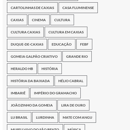
CARTOLINHAS DE CAXIAS
CASA FLUMINENSE
CAXIAS
CINEMA
CULTURA
CULTURA CAXIAS
CULTURA EM CAXIAS
DUQUE-DE-CAXIAS
EDUCAÇÃO
FEBF
GOMEIA GALPÃO CRIATIVO
GRANDE RIO
HERALDO HB
HISTÓRIA
HISTÓRIA DA BAIXADA
HÉLIO CABRAL
IMBARIÊ
IMPÉRIO DO GRAMACHO
JOÃOZINHO DA GOMEIA
LIRA DE OURO
LU BRASIL
LURDINHA
MATE COM ANGU
MUSEU VIVO DO SÃO BENTO
MÚSICA