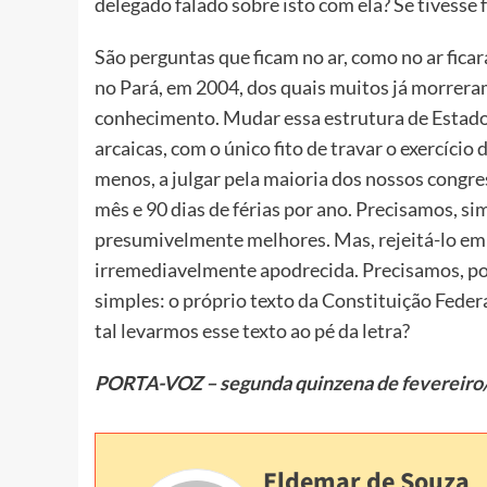
delegado falado sobre isto com ela? Se tivesse f
São perguntas que ficam no ar, como no ar fi
no Pará, em 2004, dos quais muitos já morrera
conhecimento. Mudar essa estrutura de Estado,
arcaicas, com o único fito de travar o exercício
menos, a julgar pela maioria dos nossos congre
mês e 90 dias de férias por ano. Precisamos, si
presumivelmente melhores. Mas, rejeitá-lo em 
irremediavelmente apodrecida. Precisamos, port
simples: o próprio texto da Constituição Feder
tal levarmos esse texto ao pé da letra?
PORTA-VOZ – segunda quinzena de fevereiro
Eldemar de Souza