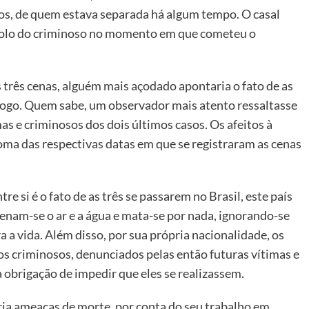
nos, de quem estava separada há algum tempo. O casal
o colo do criminoso no momento em que cometeu o
rês cenas, alguém mais açodado apontaria o fato de as
fogo. Quem sabe, um observador mais atento ressaltasse
as e criminosos dos dois últimos casos. Os afeitos à
soma das respectivas datas em que se registraram as cenas
tre si é o fato de as três se passarem no Brasil, este país
enam-se o ar e a água e mata-se por nada, ignorando-se
a a vida. Além disso, por sua própria nacionalidade, os
s criminosos, denunciados pelas então futuras vítimas e
 obrigação de impedir que eles se realizassem.
ria ameaças de morte, por conta do seu trabalho em