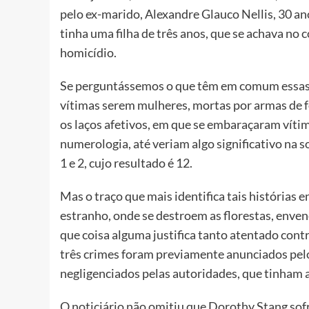
pelo ex-marido, Alexandre Glauco Nellis, 30 a
tinha uma filha de três anos, que se achava n
homicídio.
Se perguntássemos o que têm em comum essas t
vítimas serem mulheres, mortas por armas de 
os laços afetivos, em que se embaraçaram vítim
numerologia, até veriam algo significativo na 
1 e 2, cujo resultado é 12.
Mas o traço que mais identifica tais histórias en
estranho, onde se destroem as florestas, enven
que coisa alguma justifica tanto atentado contr
três crimes foram previamente anunciados pelo
negligenciados pelas autoridades, que tinham a
O noticiário não omitiu que Dorothy Stang sof