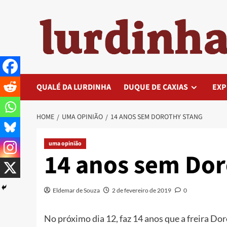
Skip
to
content
QUALÉ DA LURDINHA
DUQUE DE CAXIAS
EXP
HOME
UMA OPINIÃO
14 ANOS SEM DOROTHY STANG
uma opinião
14 anos sem Dor
Eldemar de Souza
2 de fevereiro de 2019
0
No próximo dia 12, faz 14 anos que a freira Do