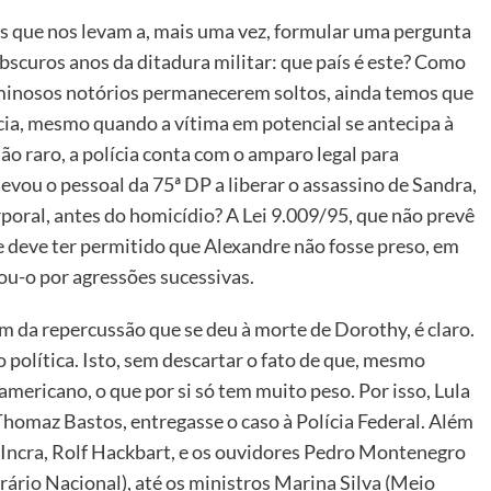
 que nos levam a, mais uma vez, formular uma pergunta
bscuros anos da ditadura militar: que país é este? Como
iminosos notórios permanecerem soltos, ainda temos que
ícia, mesmo quando a vítima em potencial se antecipa à
ão raro, a polícia conta com o amparo legal para
evou o pessoal da 75ª DP a liberar o assassino de Sandra,
rporal, antes do homicídio? A Lei 9.009/95, que não prevê
e deve ter permitido que Alexandre não fosse preso, em
u-o por agressões sucessivas.
am da repercussão que se deu à morte de Dorothy, é claro.
o política. Isto, sem descartar o fato de que, mesmo
-americano, o que por si só tem muito peso. Por isso, Lula
Thomaz Bastos, entregasse o caso à Polícia Federal. Além
o Incra, Rolf Hackbart, e os ouvidores Pedro Montenegro
rário Nacional), até os ministros Marina Silva (Meio