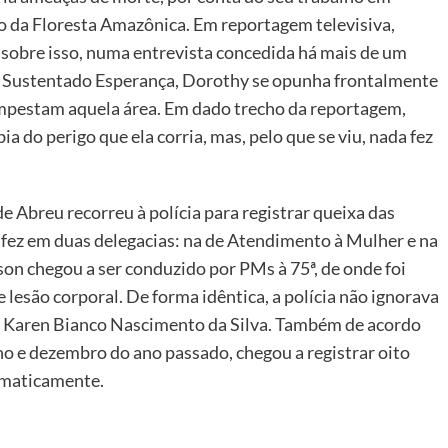
ão da Floresta Amazônica. Em reportagem televisiva,
 sobre isso, numa entrevista concedida há mais de um
o Sustentado Esperança, Dorothy se opunha frontalmente
 empestam aquela área. Em dado trecho da reportagem,
a do perigo que ela corria, mas, pelo que se viu, nada fez
e Abreu recorreu à polícia para registrar queixa das
o fez em duas delegacias: na de Atendimento à Mulher e na
on chegou a ser conduzido por PMs à 75ª, de onde foi
e lesão corporal. De forma idêntica, a polícia não ignorava
 à Karen Bianco Nascimento da Silva. Também de acordo
ho e dezembro do ano passado, chegou a registrar oito
tematicamente.