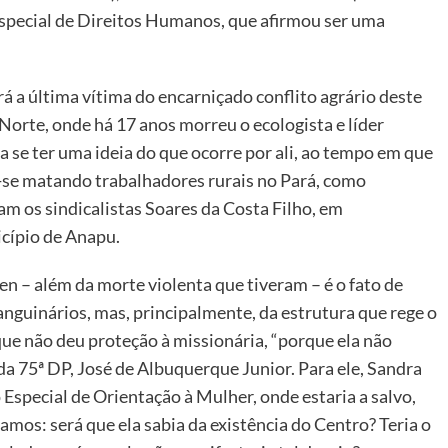
special de Direitos Humanos, que afirmou ser uma
á a última vítima do encarniçado conflito agrário deste
Norte, onde há 17 anos morreu o ecologista e líder
a se ter uma ideia do que ocorre por ali, ao tempo em que
u-se matando trabalhadores rurais no Pará, como
m os sindicalistas Soares da Costa Filho, em
cípio de Anapu.
en – além da morte violenta que tiveram – é o fato de
nguinários, mas, principalmente, da estrutura que rege o
que não deu proteção à missionária, “porque ela não
da 75ª DP, José de Albuquerque Junior. Para ele, Sandra
Especial de Orientação à Mulher, onde estaria a salvo,
amos: será que ela sabia da existência do Centro? Teria o