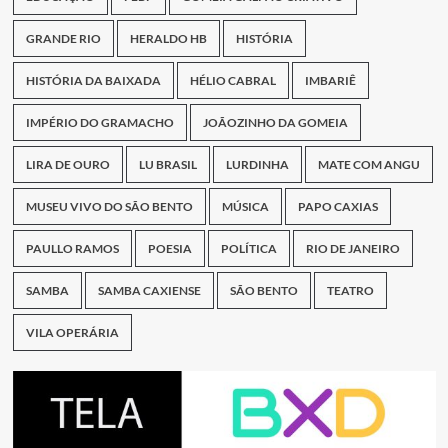
GRANDE RIO
HERALDO HB
HISTÓRIA
HISTÓRIA DA BAIXADA
HÉLIO CABRAL
IMBARIÊ
IMPÉRIO DO GRAMACHO
JOÃOZINHO DA GOMEIA
LIRA DE OURO
LU BRASIL
LURDINHA
MATE COM ANGU
MUSEU VIVO DO SÃO BENTO
MÚSICA
PAPO CAXIAS
PAULLO RAMOS
POESIA
POLÍTICA
RIO DE JANEIRO
SAMBA
SAMBA CAXIENSE
SÃO BENTO
TEATRO
VILA OPERÁRIA