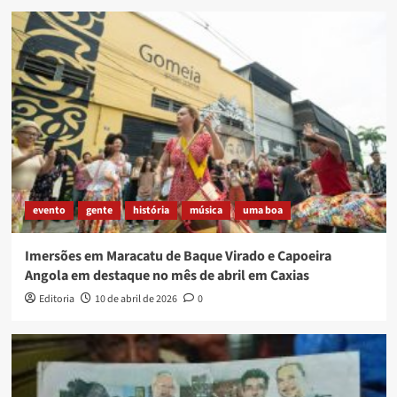
evento
gente
história
música
uma boa
Imersões em Maracatu de Baque Virado e Capoeira
Angola em destaque no mês de abril em Caxias
Editoria
10 de abril de 2026
0