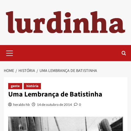
Skip
to
content
Primary
Menu
HOME
HISTÓRIA
UMA LEMBRANÇA DE BATISTINHA
gente
história
Uma Lembrança de Batistinha
heraldo hb
14 de outubro de 2014
0