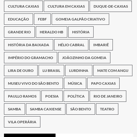
CULTURA CAXIAS
CULTURA EM CAXIAS
DUQUE-DE-CAXIAS
EDUCAÇÃO
FEBF
GOMEIA GALPÃO CRIATIVO
GRANDE RIO
HERALDO HB
HISTÓRIA
HISTÓRIA DA BAIXADA
HÉLIO CABRAL
IMBARIÊ
IMPÉRIO DO GRAMACHO
JOÃOZINHO DA GOMEIA
LIRA DE OURO
LU BRASIL
LURDINHA
MATE COM ANGU
MUSEU VIVO DO SÃO BENTO
MÚSICA
PAPO CAXIAS
PAULLO RAMOS
POESIA
POLÍTICA
RIO DE JANEIRO
SAMBA
SAMBA CAXIENSE
SÃO BENTO
TEATRO
VILA OPERÁRIA