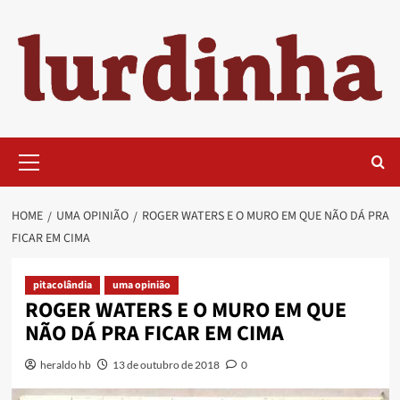
Skip
to
content
Primary
Menu
HOME
UMA OPINIÃO
ROGER WATERS E O MURO EM QUE NÃO DÁ PRA
FICAR EM CIMA
pitacolândia
uma opinião
ROGER WATERS E O MURO EM QUE
NÃO DÁ PRA FICAR EM CIMA
heraldo hb
13 de outubro de 2018
0