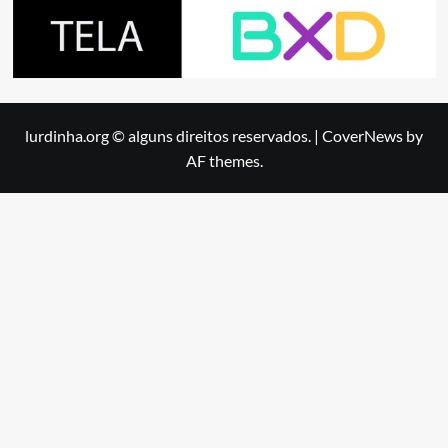
lurdinha.org © alguns direitos reservados.
|
CoverNews
by
AF themes.