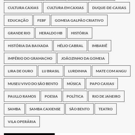
CULTURA CAXIAS
CULTURA EM CAXIAS
DUQUE-DE-CAXIAS
EDUCAÇÃO
FEBF
GOMEIA GALPÃO CRIATIVO
GRANDE RIO
HERALDO HB
HISTÓRIA
HISTÓRIA DA BAIXADA
HÉLIO CABRAL
IMBARIÊ
IMPÉRIO DO GRAMACHO
JOÃOZINHO DA GOMEIA
LIRA DE OURO
LU BRASIL
LURDINHA
MATE COM ANGU
MUSEU VIVO DO SÃO BENTO
MÚSICA
PAPO CAXIAS
PAULLO RAMOS
POESIA
POLÍTICA
RIO DE JANEIRO
SAMBA
SAMBA CAXIENSE
SÃO BENTO
TEATRO
VILA OPERÁRIA