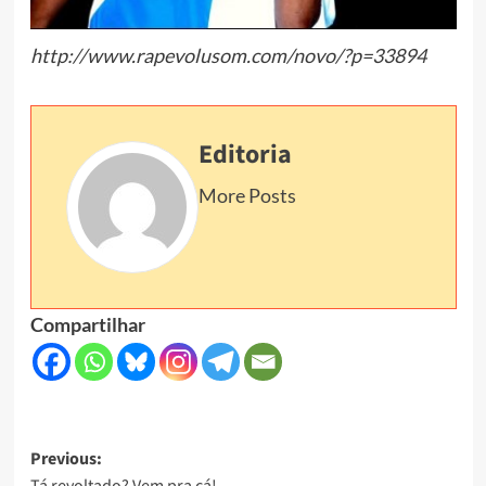
http://www.rapevolusom.com/novo/?p=33894
Editoria
More Posts
Compartilhar
Post
Previous:
Tá revoltado? Vem pra cá!