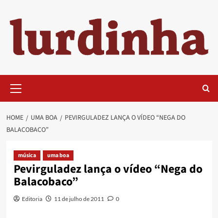
Skip
to
content
Primary
Menu
HOME
UMA BOA
PEVIRGULADEZ LANÇA O VÍDEO “NEGA DO
BALACOBACO”
música
uma boa
Pevirguladez lança o vídeo “Nega do
Balacobaco”
Editoria
11 de julho de 2011
0