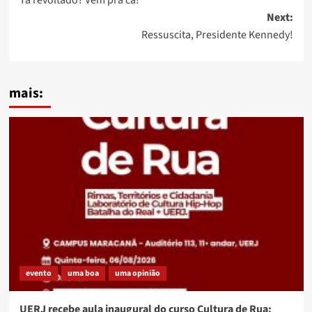
navigation
Next:
Ressuscita, Presidente Kennedy!
mais:
evento
uma boa
uma opinião
UERJ recebe aula inaugural do curso Cultura de Rua: