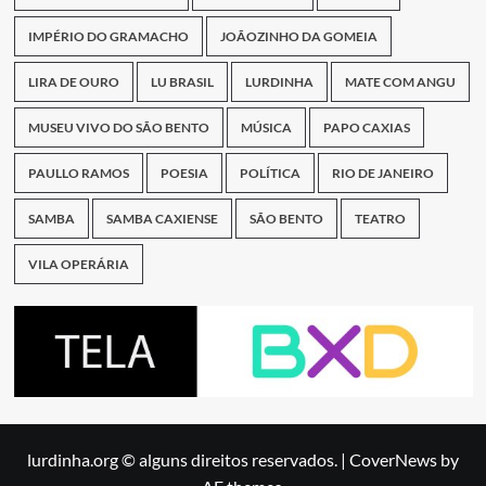
IMPÉRIO DO GRAMACHO
JOÃOZINHO DA GOMEIA
LIRA DE OURO
LU BRASIL
LURDINHA
MATE COM ANGU
MUSEU VIVO DO SÃO BENTO
MÚSICA
PAPO CAXIAS
PAULLO RAMOS
POESIA
POLÍTICA
RIO DE JANEIRO
SAMBA
SAMBA CAXIENSE
SÃO BENTO
TEATRO
VILA OPERÁRIA
lurdinha.org © alguns direitos reservados.
|
CoverNews
by