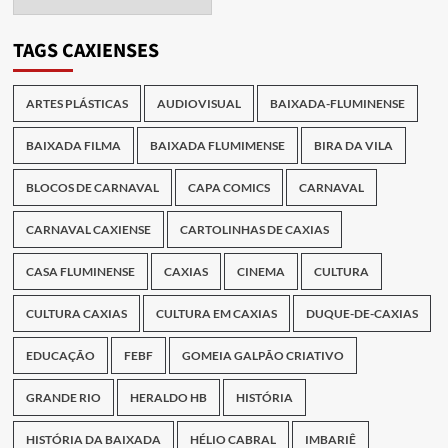
das
Publicações
TAGS CAXIENSES
ARTES PLÁSTICAS
AUDIOVISUAL
BAIXADA-FLUMINENSE
BAIXADA FILMA
BAIXADA FLUMIMENSE
BIRA DA VILA
BLOCOS DE CARNAVAL
CAPA COMICS
CARNAVAL
CARNAVAL CAXIENSE
CARTOLINHAS DE CAXIAS
CASA FLUMINENSE
CAXIAS
CINEMA
CULTURA
CULTURA CAXIAS
CULTURA EM CAXIAS
DUQUE-DE-CAXIAS
EDUCAÇÃO
FEBF
GOMEIA GALPÃO CRIATIVO
GRANDE RIO
HERALDO HB
HISTÓRIA
HISTÓRIA DA BAIXADA
HÉLIO CABRAL
IMBARIÊ