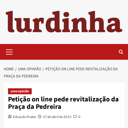
Skip
to
content
Primary
Menu
HOME
UMA OPINIÃO
PETIÇÃO ON LINE PEDE REVITALIZAÇÃO DA
PRAÇA DA PEDREIRA
uma opinião
Petição on line pede revitalização da
Praça da Pedreira
Eduardo Prates
27 de abril de 2015
0