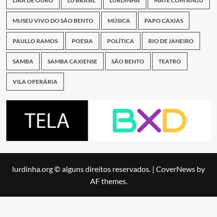
LIRA DE OURO
LU BRASIL
LURDINHA
MATE COM ANGU
MUSEU VIVO DO SÃO BENTO
MÚSICA
PAPO CAXIAS
PAULLO RAMOS
POESIA
POLÍTICA
RIO DE JANEIRO
SAMBA
SAMBA CAXIENSE
SÃO BENTO
TEATRO
VILA OPERÁRIA
lurdinha.org © alguns direitos reservados.
|
CoverNews
by
AF themes.