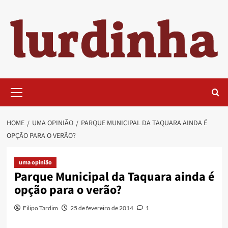
Skip
to
content
Primary
Menu
HOME
UMA OPINIÃO
PARQUE MUNICIPAL DA TAQUARA AINDA É
OPÇÃO PARA O VERÃO?
uma opinião
Parque Municipal da Taquara ainda é
opção para o verão?
Filipo Tardim
25 de fevereiro de 2014
1