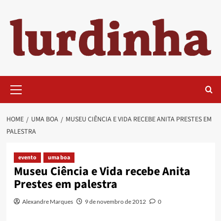
Skip
to
content
Primary
Menu
HOME
UMA BOA
MUSEU CIÊNCIA E VIDA RECEBE ANITA PRESTES EM
PALESTRA
evento
uma boa
Museu Ciência e Vida recebe Anita
Prestes em palestra
Alexandre Marques
9 de novembro de 2012
0