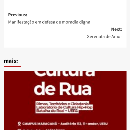
Post
Previous:
Manifestação em defesa de moradia digna
navigation
Next:
Serenata de Amor
mais: