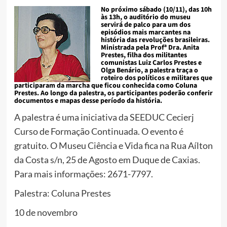
No próximo sábado (10/11), das 10h
às 13h, o auditório do museu
servirá de palco para um dos
episódios mais marcantes na
história das revoluções brasileiras.
Ministrada pela Profª Dra. Anita
Prestes, filha dos militantes
comunistas Luiz Carlos Prestes e
Olga Benário, a palestra traça o
roteiro dos políticos e militares que
participaram da marcha que ficou conhecida como Coluna
Prestes. Ao longo da palestra, os participantes poderão conferir
documentos e mapas desse período da história.
A palestra é uma iniciativa da SEEDUC Cecierj
Curso de Formação Continuada. O evento é
gratuito. O Museu Ciência e Vida fica na Rua Aílton
da Costa s/n, 25 de Agosto em Duque de Caxias.
Para mais informações: 2671-7797.
Palestra: Coluna Prestes
10 de novembro