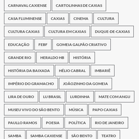
CARNAVAL CAXIENSE
CARTOLINHAS DE CAXIAS
CASA FLUMINENSE
CAXIAS
CINEMA
CULTURA
CULTURA CAXIAS
CULTURA EM CAXIAS
DUQUE-DE-CAXIAS
EDUCAÇÃO
FEBF
GOMEIA GALPÃO CRIATIVO
GRANDE RIO
HERALDO HB
HISTÓRIA
HISTÓRIA DA BAIXADA
HÉLIO CABRAL
IMBARIÊ
IMPÉRIO DO GRAMACHO
JOÃOZINHO DA GOMEIA
LIRA DE OURO
LU BRASIL
LURDINHA
MATE COM ANGU
MUSEU VIVO DO SÃO BENTO
MÚSICA
PAPO CAXIAS
PAULLO RAMOS
POESIA
POLÍTICA
RIO DE JANEIRO
SAMBA
SAMBA CAXIENSE
SÃO BENTO
TEATRO