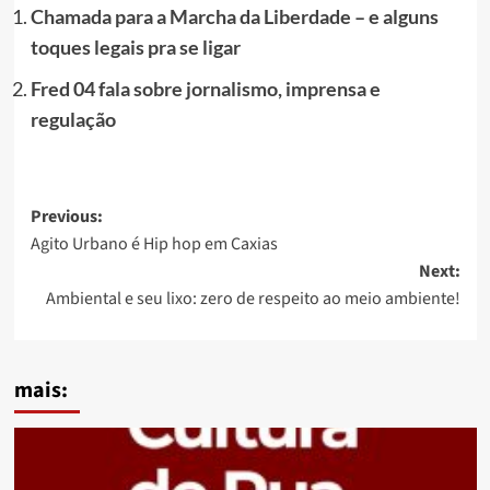
Chamada para a Marcha da Liberdade – e alguns
toques legais pra se ligar
Fred 04 fala sobre jornalismo, imprensa e
regulação
Post
Previous:
Agito Urbano é Hip hop em Caxias
navigation
Next:
Ambiental e seu lixo: zero de respeito ao meio ambiente!
mais: