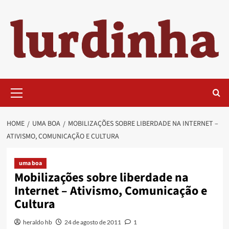
Skip
to
content
Primary
Menu
HOME
UMA BOA
MOBILIZAÇÕES SOBRE LIBERDADE NA INTERNET –
ATIVISMO, COMUNICAÇÃO E CULTURA
uma boa
Mobilizações sobre liberdade na
Internet – Ativismo, Comunicação e
Cultura
heraldo hb
24 de agosto de 2011
1