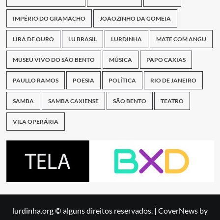
IMPÉRIO DO GRAMACHO
JOÃOZINHO DA GOMEIA
LIRA DE OURO
LU BRASIL
LURDINHA
MATE COM ANGU
MUSEU VIVO DO SÃO BENTO
MÚSICA
PAPO CAXIAS
PAULLO RAMOS
POESIA
POLÍTICA
RIO DE JANEIRO
SAMBA
SAMBA CAXIENSE
SÃO BENTO
TEATRO
VILA OPERÁRIA
lurdinha.org © alguns direitos reservados.
|
CoverNews
by