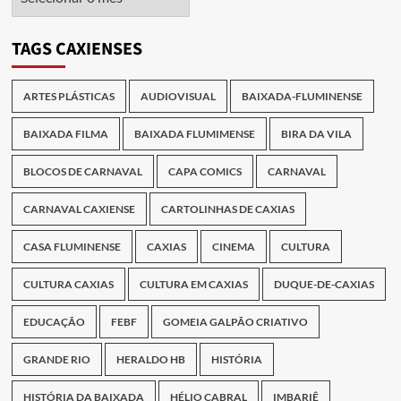
das
Publicações
TAGS CAXIENSES
ARTES PLÁSTICAS
AUDIOVISUAL
BAIXADA-FLUMINENSE
BAIXADA FILMA
BAIXADA FLUMIMENSE
BIRA DA VILA
BLOCOS DE CARNAVAL
CAPA COMICS
CARNAVAL
CARNAVAL CAXIENSE
CARTOLINHAS DE CAXIAS
CASA FLUMINENSE
CAXIAS
CINEMA
CULTURA
CULTURA CAXIAS
CULTURA EM CAXIAS
DUQUE-DE-CAXIAS
EDUCAÇÃO
FEBF
GOMEIA GALPÃO CRIATIVO
GRANDE RIO
HERALDO HB
HISTÓRIA
HISTÓRIA DA BAIXADA
HÉLIO CABRAL
IMBARIÊ