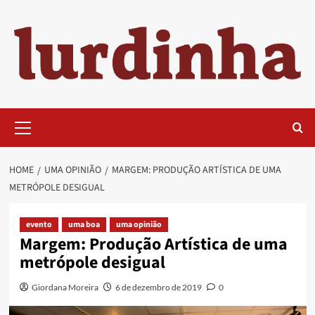
Skip
to
content
Primary
Menu
HOME
UMA OPINIÃO
MARGEM: PRODUÇÃO ARTÍSTICA DE UMA
METRÓPOLE DESIGUAL
evento
uma boa
uma opinião
Margem: Produção Artística de uma
metrópole desigual
Giordana Moreira
6 de dezembro de 2019
0