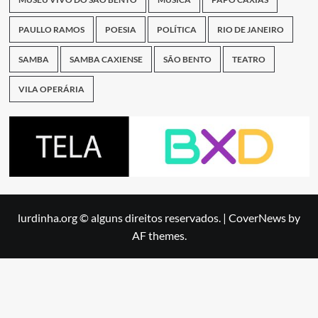
PAULLO RAMOS
POESIA
POLÍTICA
RIO DE JANEIRO
SAMBA
SAMBA CAXIENSE
SÃO BENTO
TEATRO
VILA OPERÁRIA
lurdinha.org © alguns direitos reservados.
|
CoverNews
by
AF themes.