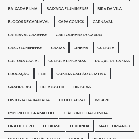
BAIXADA FILMA
BAIXADA FLUMIMENSE
BIRA DA VILA
BLOCOS DE CARNAVAL
CAPA COMICS
CARNAVAL
CARNAVAL CAXIENSE
CARTOLINHAS DE CAXIAS
CASA FLUMINENSE
CAXIAS
CINEMA
CULTURA
CULTURA CAXIAS
CULTURA EM CAXIAS
DUQUE-DE-CAXIAS
EDUCAÇÃO
FEBF
GOMEIA GALPÃO CRIATIVO
GRANDE RIO
HERALDO HB
HISTÓRIA
HISTÓRIA DA BAIXADA
HÉLIO CABRAL
IMBARIÊ
IMPÉRIO DO GRAMACHO
JOÃOZINHO DA GOMEIA
LIRA DE OURO
LU BRASIL
LURDINHA
MATE COM ANGU
MUSEU VIVO DO SÃO BENTO
MÚSICA
PAPO CAXIAS