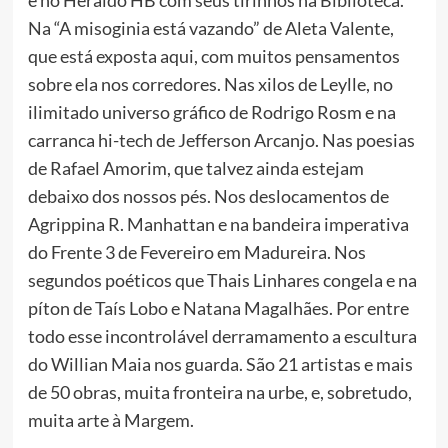
e no Heraldo HB com seus tirinhos na Biblioteca.
Na “A misoginia está vazando” de Aleta Valente,
que está exposta aqui, com muitos pensamentos
sobre ela nos corredores. Nas xilos de Leylle, no
ilimitado universo gráfico de Rodrigo Rosm e na
carranca hi-tech de Jefferson Arcanjo. Nas poesias
de Rafael Amorim, que talvez ainda estejam
debaixo dos nossos pés. Nos deslocamentos de
Agrippina R. Manhattan e na bandeira imperativa
do Frente 3 de Fevereiro em Madureira. Nos
segundos poéticos que Thais Linhares congela e na
píton de Taís Lobo e Natana Magalhães. Por entre
todo esse incontrolável derramamento a escultura
do Willian Maia nos guarda. São 21 artistas e mais
de 50 obras, muita fronteira na urbe, e, sobretudo,
muita arte à Margem.