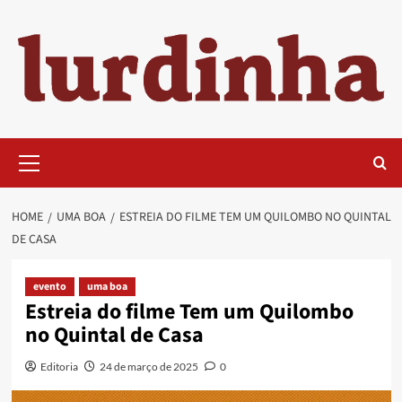
Skip
to
content
Primary
Menu
HOME
UMA BOA
ESTREIA DO FILME TEM UM QUILOMBO NO QUINTAL
DE CASA
evento
uma boa
Estreia do filme Tem um Quilombo
no Quintal de Casa
Editoria
24 de março de 2025
0