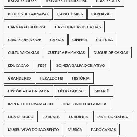
BAIXADA FILMA
BAIXADA FLUMIMENSE
BIRA DA VILA
BLOCOS DE CARNAVAL
CAPA COMICS
CARNAVAL
CARNAVAL CAXIENSE
CARTOLINHAS DE CAXIAS
CASA FLUMINENSE
CAXIAS
CINEMA
CULTURA
CULTURA CAXIAS
CULTURA EM CAXIAS
DUQUE-DE-CAXIAS
EDUCAÇÃO
FEBF
GOMEIA GALPÃO CRIATIVO
GRANDE RIO
HERALDO HB
HISTÓRIA
HISTÓRIA DA BAIXADA
HÉLIO CABRAL
IMBARIÊ
IMPÉRIO DO GRAMACHO
JOÃOZINHO DA GOMEIA
LIRA DE OURO
LU BRASIL
LURDINHA
MATE COM ANGU
MUSEU VIVO DO SÃO BENTO
MÚSICA
PAPO CAXIAS