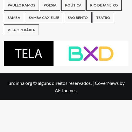
PAULLO RAMOS
POESIA
POLÍTICA
RIO DE JANEIRO
SAMBA
SAMBA CAXIENSE
SÃO BENTO
TEATRO
VILA OPERÁRIA
lurdinha.org © alguns direitos reservados.
|
CoverNews
by
AF themes.