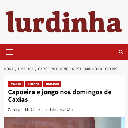
Skip
to
content
Primary
Menu
HOME
UMA BOA
CAPOEIRA E JONGO NOS DOMINGOS DE CAXIAS
evento
história
uma boa
Capoeira e jongo nos domingos de
Caxias
heraldo hb
12 de abril de 2019
1