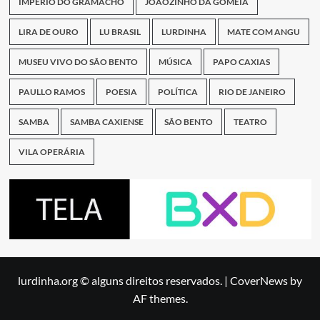
IMPÉRIO DO GRAMACHO
JOÃOZINHO DA GOMEIA
LIRA DE OURO
LU BRASIL
LURDINHA
MATE COM ANGU
MUSEU VIVO DO SÃO BENTO
MÚSICA
PAPO CAXIAS
PAULLO RAMOS
POESIA
POLÍTICA
RIO DE JANEIRO
SAMBA
SAMBA CAXIENSE
SÃO BENTO
TEATRO
VILA OPERÁRIA
lurdinha.org © alguns direitos reservados.
|
CoverNews
by
AF themes.