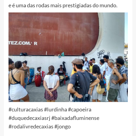
e é uma das rodas mais prestigiadas do mundo.
#
culturacaxias
#
lurdinha
#
capoeira
#
duquedecaxiasrj
#
baixadafluminense
#
rodalivredecaxias
#
jongo