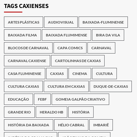
Publicações
TAGS CAXIENSES
ARTES PLÁSTICAS
AUDIOVISUAL
BAIXADA-FLUMINENSE
BAIXADA FILMA
BAIXADA FLUMIMENSE
BIRA DA VILA
BLOCOS DE CARNAVAL
CAPA COMICS
CARNAVAL
CARNAVAL CAXIENSE
CARTOLINHAS DE CAXIAS
CASA FLUMINENSE
CAXIAS
CINEMA
CULTURA
CULTURA CAXIAS
CULTURA EM CAXIAS
DUQUE-DE-CAXIAS
EDUCAÇÃO
FEBF
GOMEIA GALPÃO CRIATIVO
GRANDE RIO
HERALDO HB
HISTÓRIA
HISTÓRIA DA BAIXADA
HÉLIO CABRAL
IMBARIÊ