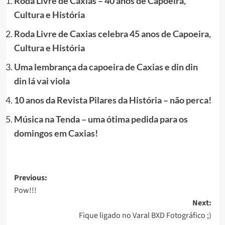
Roda Livre de Caxias – 40 anos de Capoeira,
Cultura e História
Roda Livre de Caxias celebra 45 anos de Capoeira,
Cultura e História
Uma lembrança da capoeira de Caxias e din din
din lá vai viola
10 anos da Revista Pilares da História – não perca!
Música na Tenda – uma ótima pedida para os
domingos em Caxias!
Post
Previous:
Pow!!!
navigation
Next:
Fique ligado no Varal BXD Fotográfico ;)