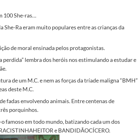
m 100 She-ras…
a She-Ra eram muito populares entre as crianças da
ção de moral ensinada pelos protagonistas.
da perdida” lembra dos heróis nos estimulando a estudar e
ãe.
tura de um M.C. e nem as forças da tríade maligna “BMH”
eas deste M.C.
 de fadas envolvendo animais. Entre centenas de
três porquinhos.
u-o famoso em todo mundo, batizando cada um dos
O,RACISTINHAHEITOR e BANDIDÃOCÍCERO.