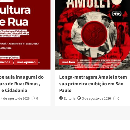
ma boa
uma opinião
uma boa
be aula inaugural do
Longa-metragem Amuleto tem
ura de Rua: Rimas,
sua primeira exibição em São
s e Cidadania
Paulo
4 de agosto de 2026
0
Editoria
3 de agosto de 2026
0