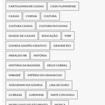
CARTOLINHAS DE CAXIAS
CASA FLUMINENSE
CAXIAS
CINEMA
CULTURA
CULTURA CAXIAS
CULTURA EM CAXIAS
DUQUE-DE-CAXIAS
EDUCAÇÃO
FEBF
GOMEIA GALPÃO CRIATIVO
GRANDE RIO
HERALDO HB
HISTÓRIA
HISTÓRIA DA BAIXADA
HÉLIO CABRAL
IMBARIÊ
IMPÉRIO DO GRAMACHO
JOÃOZINHO DA GOMEIA
LIRA DE OURO
LU BRASIL
LURDINHA
MATE COM ANGU
MUSEU VIVO DO SÃO BENTO
MÚSICA