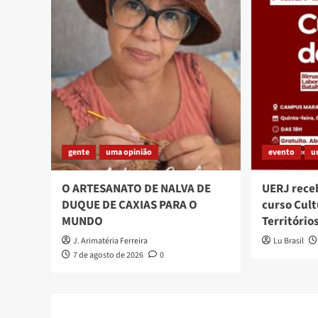
gente
uma opinião
evento
u
O ARTESANATO DE NALVA DE
UERJ rece
DUQUE DE CAXIAS PARA O
curso Cult
MUNDO
Território
J. Arimatéria Ferreira
Lu Brasil
7 de agosto de 2026
0