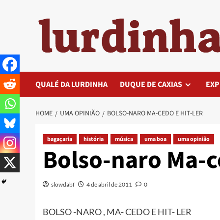
Skip
to
content
QUALÉ DA LURDINHA
DUQUE DE CAXIAS
EXP
HOME
UMA OPINIÃO
BOLSO-NARO MA-CEDO E HIT-LER
bagaçaria
história
música
uma boa
uma opinião
Bolso-naro Ma-ce
slowdabf
4 de abril de 2011
0
BOLSO -NARO , MA- CEDO E HIT- LER