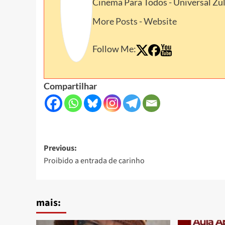
Cinema Para Todos - Universal Zu
More Posts
-
Website
Follow Me:
Compartilhar
Post
Previous:
Proibido a entrada de carinho
navigation
mais: