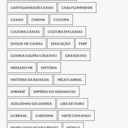
CARTOLINHAS DE CAXIAS
CASA FLUMINENSE
CAXIAS
CINEMA
CULTURA
CULTURA CAXIAS
CULTURA EM CAXIAS
DUQUE-DE-CAXIAS
EDUCAÇÃO
FEBF
GOMEIA GALPÃO CRIATIVO
GRANDE RIO
HERALDO HB
HISTÓRIA
HISTÓRIA DA BAIXADA
HÉLIO CABRAL
IMBARIÊ
IMPÉRIO DO GRAMACHO
JOÃOZINHO DA GOMEIA
LIRA DE OURO
LU BRASIL
LURDINHA
MATE COM ANGU
MUSEU VIVO DO SÃO BENTO
MÚSICA