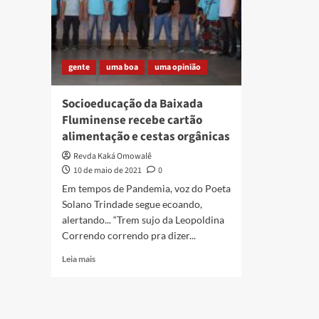
gente
uma boa
uma opinião
Socioeducação da Baixada
Fluminense recebe cartão
alimentação e cestas orgânicas
Revda Kaká Omowalê
10 de maio de 2021
0
Em tempos de Pandemia, voz do Poeta
Solano Trindade segue ecoando,
alertando... “Trem sujo da Leopoldina
Correndo correndo pra dizer...
Read
Leia mais
more
about
Socioeducação
da