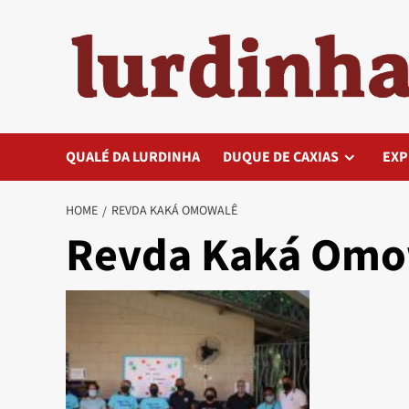
Skip
to
content
QUALÉ DA LURDINHA
DUQUE DE CAXIAS
EXP
HOME
REVDA KAKÁ OMOWALÊ
Revda Kaká Omo